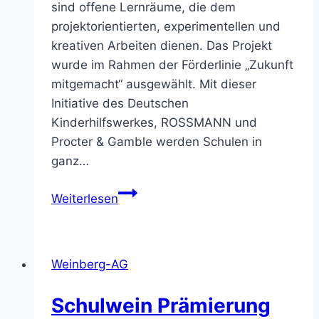
sind offene Lernräume, die dem
projektorientierten, experimentellen und
kreativen Arbeiten dienen. Das Projekt
wurde im Rahmen der Förderlinie „Zukunft
mitgemacht“ ausgewählt. Mit dieser
Initiative des Deutschen
Kinderhilfswerkes, ROSSMANN und
Procter & Gamble werden Schulen in
ganz…
Neuer
Weiterlesen
Maker
Space
an
Weinberg-AG
der
Kurpfalz-
Schulwein Prämierung
Realschule