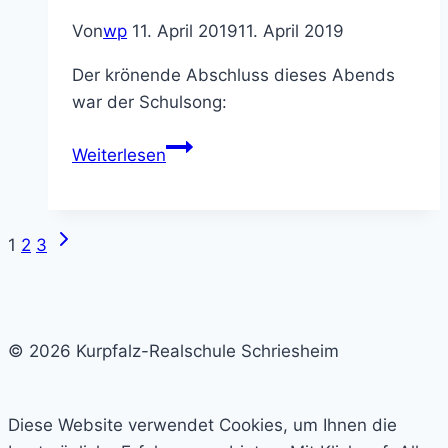
–
Workshop
Von
wp
11. April 2019
11. April 2019
mit
Der krönende Abschluss dieses Abends
der
war der Schulsong:
Hip
Hop
Musischer
Weiterlesen
Legende
Abend
Toni
L
Nächste
Seitennavigation
1
2
3
Seite
© 2026 Kurpfalz-Realschule Schriesheim
Diese Website verwendet Cookies, um Ihnen die