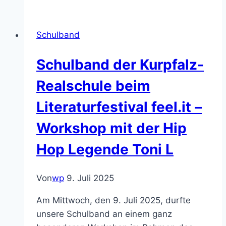
–
Die
Schulband
Weinberg
AG
Schulband der Kurpfalz-
war
wieder
Realschule beim
fleißig!
Literaturfestival feel.it –
Workshop mit der Hip
Hop Legende Toni L
Von
wp
9. Juli 2025
Am Mittwoch, den 9. Juli 2025, durfte
unsere Schulband an einem ganz