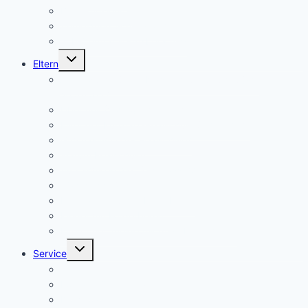
Beratungslehrer
Anmeldung Schließfächer
Job-Central Berufsberatung
Untermenü
Eltern
umschalten
Anmeldung für die Klassenstufe 5, Schuljahr
2026/2027
Über uns (Video) / Imagefilm
Flyer der Kurpfalz-Realschule Schriesheim
Gymnasium oder Realschule?
Warum Realschule?
Aufnahme in die „Singklasse“?
Wahlpflichtfächer
Elternvertretung – Elternbeirat
Kinder mit Förderbedarf
Elternbrief_meldepflichtige Krankheiten
Untermenü
Service
umschalten
Termine
Kontakt/ Öffnungszeiten
Downloads