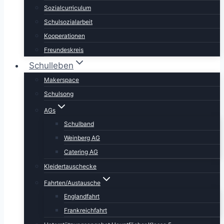
Sozialcurriculum
Schulsozialarbeit
Kooperationen
Freundeskreis
Schulleben
Makerspace
Schulsong
AGs
Schulband
Weinberg AG
Catering AG
Kleidertauschecke
Fahrten/Austausche
Englandfahrt
Frankreichfahrt