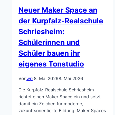
Württemberg
Neuer Maker Space an
beim
Jubiläum
der Kurpfalz-Realschule
von
Schriesheim:
„Zukunft
Mitgemacht“!
Schülerinnen und
Schüler bauen ihr
eigenes Tonstudio
Von
wp
8. Mai 2026
8. Mai 2026
Die Kurpfalz-Realschule Schriesheim
richtet einen Maker Space ein und setzt
damit ein Zeichen für moderne,
zukunftsorientierte Bildung. Maker Spaces