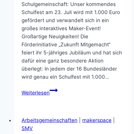
Schulgemeinschaft: Unser kommendes
Schulfest am 23. Juli wird mit 1.000 Euro
gefördert und verwandelt sich in ein
großes interaktives Maker-Event!
Großartige Neuigkeiten! Die
Förderinitiative „Zukunft Mitgemacht“
feiert ihr 5-jähriges Jubiläum und hat sich
dafür eine ganz besondere Aktion
überlegt: In jedem der 16 Bundesländer
wird genau ein Schulfest mit 1.000…
Sensationell:
Weiterlesen
Die
Kurpfalz-
Realschule
Arbeitsgemeinschaften
|
makerspace
|
vertritt
SMV
Baden-