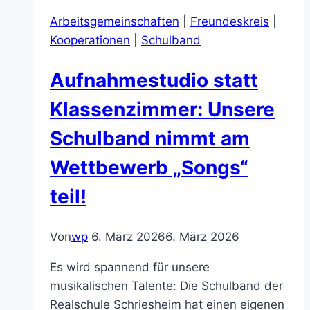
fertigen
Arbeitsgemeinschaften
|
Freundeskreis
|
Hit:
Kooperationen
|
Schulband
Der
neue
Aufnahmestudio statt
Song
unserer
Klassenzimmer: Unsere
Schulband
Schulband nimmt am
ist
da!
Wettbewerb „Songs“
teil!
Von
wp
6. März 2026
6. März 2026
Es wird spannend für unsere
musikalischen Talente: Die Schulband der
Realschule Schriesheim hat einen eigenen