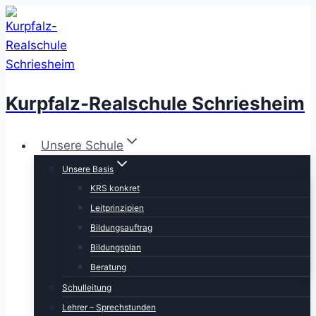
Zum
Inhalt
springen
Kurpfalz-Realschule Schriesheim
Unsere Schule
Unsere Basis
KRS konkret
Leitprinzipien
Bildungsauftrag
Bildungsplan
Beratung
Schulleitung
Lehrer – Sprechstunden