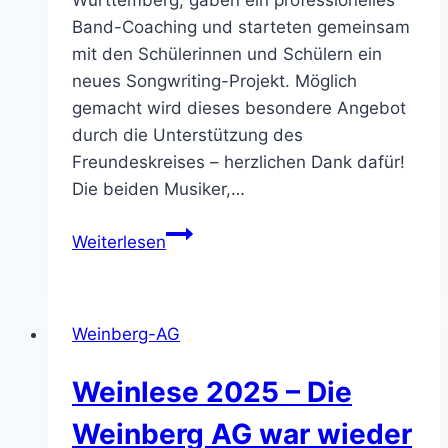
Württemberg, gaben ein professionelles
Band-Coaching und starteten gemeinsam
mit den Schülerinnen und Schülern ein
neues Songwriting-Projekt. Möglich
gemacht wird dieses besondere Angebot
durch die Unterstützung des
Freundeskreises – herzlichen Dank dafür!
Die beiden Musiker,…
Popakademie-
Weiterlesen
Studenten
coachen
Schulband
Weinberg-AG
–
Startschuss
Weinlese 2025 – Die
für
kreatives
Weinberg AG war wieder