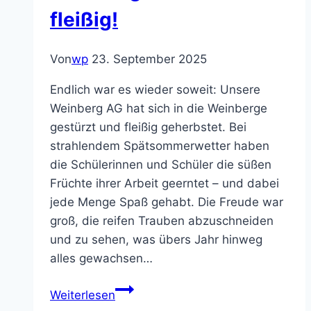
Songwriting-
fleißig!
Projekt
Von
wp
23. September 2025
Endlich war es wieder soweit: Unsere
Weinberg AG hat sich in die Weinberge
gestürzt und fleißig geherbstet. Bei
strahlendem Spätsommerwetter haben
die Schülerinnen und Schüler die süßen
Früchte ihrer Arbeit geerntet – und dabei
jede Menge Spaß gehabt. Die Freude war
groß, die reifen Trauben abzuschneiden
und zu sehen, was übers Jahr hinweg
alles gewachsen…
Weinlese
Weiterlesen
2025