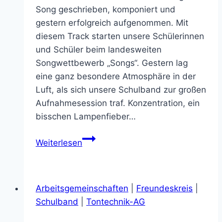
Song geschrieben, komponiert und
gestern erfolgreich aufgenommen. Mit
diesem Track starten unsere Schülerinnen
und Schüler beim landesweiten
Songwettbewerb „Songs“. Gestern lag
eine ganz besondere Atmosphäre in der
Luft, als sich unsere Schulband zur großen
Aufnahmesession traf. Konzentration, ein
bisschen Lampenfieber…
Aufnahmestudio
Weiterlesen
statt
Klassenzimmer:
Unsere
Arbeitsgemeinschaften
|
Freundeskreis
|
Schulband
Schulband
|
Tontechnik-AG
nimmt
am