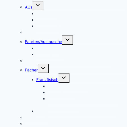
Untermenü
AGs
umschalten
Schulband
Weinberg AG
Catering AG
Kleidertauschecke
Untermenü
Fahrten/Austausche
umschalten
Englandfahrt
Frankreichfahrt
Unterstützungsangebot Hauptfächer Klasse 5
Untermenü
Fächer
umschalten
Untermenü
Französisch
umschalten
Das Fach Französisch
Frankreichfahrt
Französische Küche (Kooperation AES
und Französisch)
Alltagskultur, Ernährung und Soziales (AES)
Pausenspiele
Patenschaften für unsere neuen Fünftklässler