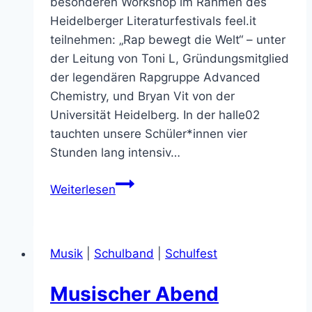
besonderen Workshop im Rahmen des
Heidelberger Literaturfestivals feel.it
teilnehmen: „Rap bewegt die Welt“ – unter
der Leitung von Toni L, Gründungsmitglied
der legendären Rapgruppe Advanced
Chemistry, und Bryan Vit von der
Universität Heidelberg. In der halle02
tauchten unsere Schüler*innen vier
Stunden lang intensiv…
Schulband
Weiterlesen
der
Kurpfalz-
Realschule
Musik
|
Schulband
|
Schulfest
beim
Literaturfestival
Musischer Abend
feel.it