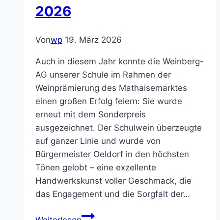
Schriesheim:
2026
Schülerinnen
und
Von
wp
19. März 2026
Schüler
bauen
Auch in diesem Jahr konnte die Weinberg-
ihr
AG unserer Schule im Rahmen der
eigenes
Weinprämierung des Mathaisemarktes
Tonstudio
einen großen Erfolg feiern: Sie wurde
erneut mit dem Sonderpreis
ausgezeichnet. Der Schulwein überzeugte
auf ganzer Linie und wurde von
Bürgermeister Oeldorf in den höchsten
Tönen gelobt – eine exzellente
Handwerkskunst voller Geschmack, die
das Engagement und die Sorgfalt der…
Schulwein
Weiterlesen