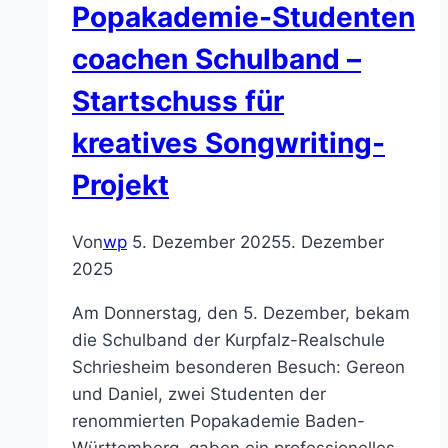
Popakademie-Studenten
Wettbewerb
„Songs“
coachen Schulband –
teil!
Startschuss für
kreatives Songwriting-
Projekt
Von
wp
5. Dezember 2025
5. Dezember
2025
Am Donnerstag, den 5. Dezember, bekam
die Schulband der Kurpfalz-Realschule
Schriesheim besonderen Besuch: Gereon
und Daniel, zwei Studenten der
renommierten Popakademie Baden-