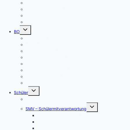
Singeklassen
Schulsanitätsdienst (SSD)
THEATER
Beiträge nach Rubrik
Untermenü
BO
umschalten
Übersicht BO
BO – Berufliche Orientierung
Unser Konzept BO
Aktuelles/ Aktionen BO
Job central / Berufsberatung
Kooperationspartner BO
Koordinatorinnen BO
BO-Formulare
Untermenü
Schüler
umschalten
Schul- und Hausordnung
Untermenü
SMV – Schülermitverantwortung
umschalten
Unser Schülersprecher/innen-Team
SMV aktuell
Aktionen