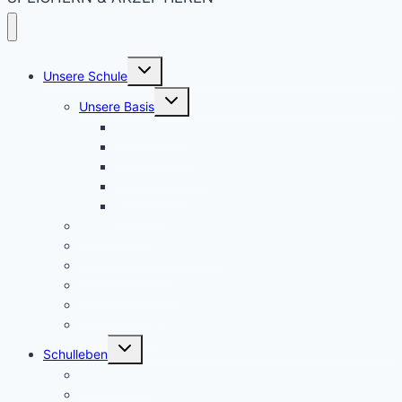
Untermenü
Unsere Schule
umschalten
Untermenü
Unsere Basis
umschalten
KRS konkret
Leitprinzipien
Bildungsauftrag
Bildungsplan
Beratung
Schulleitung
Lehrer – Sprechstunden
Sozialcurriculum
Schulsozialarbeit
Kooperationen
Freundeskreis
Untermenü
Schulleben
umschalten
Makerspace
Schulsong