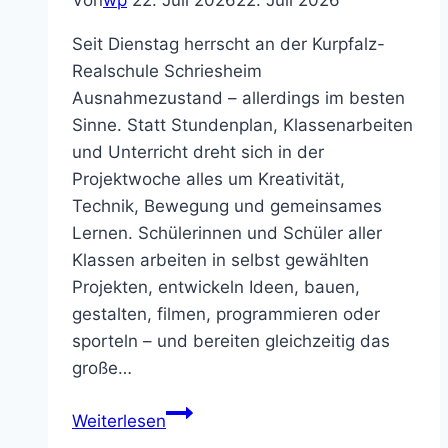
Von
wp
22. Juli 2026
22. Juli 2026
Seit Dienstag herrscht an der Kurpfalz-
Realschule Schriesheim
Ausnahmezustand – allerdings im besten
Sinne. Statt Stundenplan, Klassenarbeiten
und Unterricht dreht sich in der
Projektwoche alles um Kreativität,
Technik, Bewegung und gemeinsames
Lernen. Schülerinnen und Schüler aller
Klassen arbeiten in selbst gewählten
Projekten, entwickeln Ideen, bauen,
gestalten, filmen, programmieren oder
sporteln – und bereiten gleichzeitig das
große…
Projektwoche
Weiterlesen
an