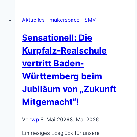
der
Kurpfalz-
Aktuelles
|
makerspace
|
SMV
Realschule
Schriesheim:
Sensationell: Die
Kreativität,
Teamgeist
Kurpfalz-Realschule
und
vertritt Baden-
jede
Menge
Württemberg beim
Mitmachangebote
Jubiläum von „Zukunft
Mitgemacht“!
Von
wp
8. Mai 2026
8. Mai 2026
Ein riesiges Losglück für unsere