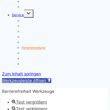
Kinder mit Förderbedarf
Elternbrief_meldepflichtige Krankheiten
Untermenü
Service
umschalten
Termine
Kontakt/ Öffnungszeiten
Downloads
A/B-Wochen
Läutezeiten
Ferienregelung
Schulkleidung
Impressum
Datenschutzerklärung
Zum Inhalt springen
Werkzeugleiste öffnen
Barrierefreiheit Werkzeuge
Text vergrößern
Text verkleinern