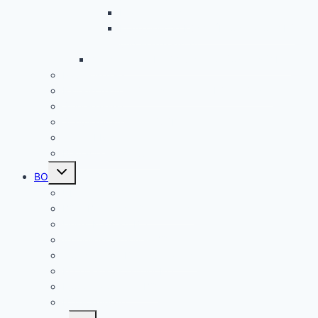
Frankreichfahrt
Französische Küche (Kooperation AES
und Französisch)
Alltagskultur, Ernährung und Soziales (AES)
Pausenspiele
Patenschaften für unsere neuen Fünftklässler
Singeklassen
Schulsanitätsdienst (SSD)
THEATER
Beiträge nach Rubrik
Untermenü
BO
umschalten
Übersicht BO
BO – Berufliche Orientierung
Unser Konzept BO
Aktuelles/ Aktionen BO
Job central / Berufsberatung
Kooperationspartner BO
Koordinatorinnen BO
BO-Formulare
Untermenü