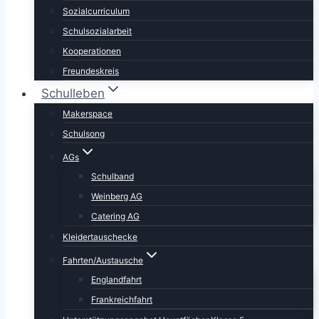
Sozialcurriculum
Schulsozialarbeit
Kooperationen
Freundeskreis
Schulleben
Makerspace
Schulsong
AGs
Schulband
Weinberg AG
Catering AG
Kleidertauschecke
Fahrten/Austausche
Englandfahrt
Frankreichfahrt