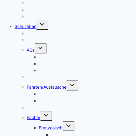
Schulsozialarbeit
Kooperationen
Freundeskreis
Untermenü
Schulleben
umschalten
Makerspace
Schulsong
Untermenü
AGs
umschalten
Schulband
Weinberg AG
Catering AG
Kleidertauschecke
Untermenü
Fahrten/Austausche
umschalten
Englandfahrt
Frankreichfahrt
Unterstützungsangebot Hauptfächer Klasse 5
Untermenü
Fächer
umschalten
Untermenü
Französisch
umschalten
Das Fach Französisch