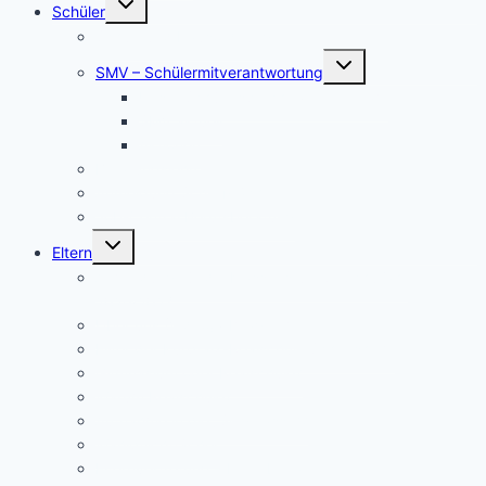
Schüler
umschalten
Schul- und Hausordnung
Untermenü
SMV – Schülermitverantwortung
umschalten
Unser Schülersprecher/innen-Team
SMV aktuell
Aktionen
Beratungslehrer
Anmeldung Schließfächer
Job-Central Berufsberatung
Untermenü
Eltern
umschalten
Anmeldung für die Klassenstufe 5, Schuljahr
2026/2027
Über uns (Video) / Imagefilm
Flyer der Kurpfalz-Realschule Schriesheim
Gymnasium oder Realschule?
Warum Realschule?
Aufnahme in die „Singklasse“?
Wahlpflichtfächer
Elternvertretung – Elternbeirat