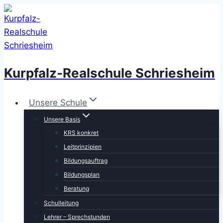
Zum
Inhalt
springen
Kurpfalz-Realschule Schriesheim
Unsere Schule
Unsere Basis
KRS konkret
Leitprinzipien
Bildungsauftrag
Bildungsplan
Beratung
Schulleitung
Lehrer – Sprechstunden