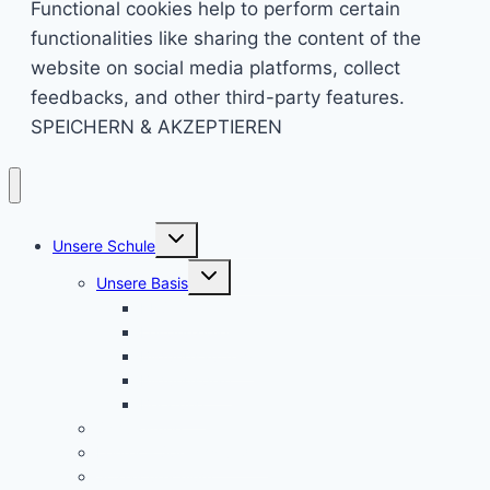
Functional cookies help to perform certain
functionalities like sharing the content of the
website on social media platforms, collect
feedbacks, and other third-party features.
SPEICHERN & AKZEPTIEREN
Untermenü
Unsere Schule
umschalten
Untermenü
Unsere Basis
umschalten
KRS konkret
Leitprinzipien
Bildungsauftrag
Bildungsplan
Beratung
Schulleitung
Lehrer – Sprechstunden
Sozialcurriculum