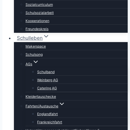
Sozialcurriculum
Schulsozialarbeit
Kooperationen
Freundeskreis
Schulleben
Makerspace
Schulsong
AGs
Schulband
Weinberg AG
Catering AG
Kleidertauschecke
Fahrten/Austausche
Englandfahrt
Frankreichfahrt