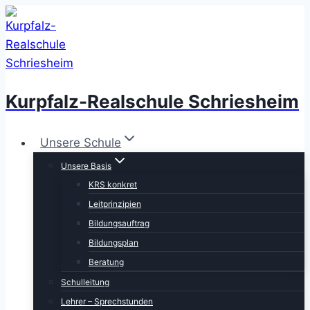
Zum
Inhalt
springen
Kurpfalz-Realschule Schriesheim
Unsere Schule
Unsere Basis
KRS konkret
Leitprinzipien
Bildungsauftrag
Bildungsplan
Beratung
Schulleitung
Lehrer – Sprechstunden