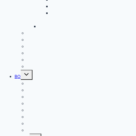
Frankreichfahrt
Französische Küche (Kooperation AES
und Französisch)
Alltagskultur, Ernährung und Soziales (AES)
Pausenspiele
Patenschaften für unsere neuen Fünftklässler
Singeklassen
Schulsanitätsdienst (SSD)
THEATER
Beiträge nach Rubrik
Untermenü
BO
umschalten
Übersicht BO
BO – Berufliche Orientierung
Unser Konzept BO
Aktuelles/ Aktionen BO
Job central / Berufsberatung
Kooperationspartner BO
Koordinatorinnen BO
BO-Formulare