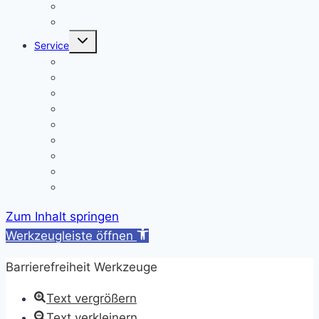
Kinder mit Förderbedarf
Elternbrief_meldepflichtige Krankheiten
Untermenü
Service
umschalten
Termine
Kontakt/ Öffnungszeiten
Downloads
A/B-Wochen
Läutezeiten
Ferienregelung
Schulkleidung
Impressum
Datenschutzerklärung
Zum Inhalt springen
Werkzeugleiste öffnen
Barrierefreiheit Werkzeuge
Text vergrößern
Text verkleinern