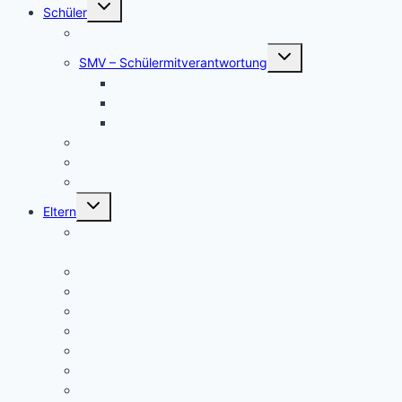
Untermenü
Schüler
umschalten
Schul- und Hausordnung
Untermenü
SMV – Schülermitverantwortung
umschalten
Unser Schülersprecher/innen-Team
SMV aktuell
Aktionen
Beratungslehrer
Anmeldung Schließfächer
Job-Central Berufsberatung
Untermenü
Eltern
umschalten
Anmeldung für die Klassenstufe 5, Schuljahr
2026/2027
Über uns (Video) / Imagefilm
Flyer der Kurpfalz-Realschule Schriesheim
Gymnasium oder Realschule?
Warum Realschule?
Aufnahme in die „Singklasse“?
Wahlpflichtfächer
Elternvertretung – Elternbeirat