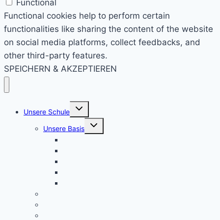
Functional
Functional cookies help to perform certain
functionalities like sharing the content of the website
on social media platforms, collect feedbacks, and
other third-party features.
SPEICHERN & AKZEPTIEREN
Untermenü
Unsere Schule
umschalten
Untermenü
Unsere Basis
umschalten
KRS konkret
Leitprinzipien
Bildungsauftrag
Bildungsplan
Beratung
Schulleitung
Lehrer – Sprechstunden
Sozialcurriculum