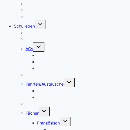
Schulsozialarbeit
Kooperationen
Freundeskreis
Untermenü
Schulleben
umschalten
Makerspace
Schulsong
Untermenü
AGs
umschalten
Schulband
Weinberg AG
Catering AG
Kleidertauschecke
Untermenü
Fahrten/Austausche
umschalten
Englandfahrt
Frankreichfahrt
Unterstützungsangebot Hauptfächer Klasse 5
Untermenü
Fächer
umschalten
Untermenü
Französisch
umschalten
Das Fach Französisch