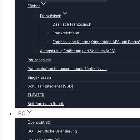
Fächer
Französisch
Das Fach Französisch
Frankreichfahrt
Französische Küche (Kooperation AES und Franzö
Alltagskultur, Ernährung und Soziales (AES)
Pausenspiele
Patenschaften für unsere neuen Fünftklässler
Singeklassen
Schulsanitätsdienst (SSD)
THEATER
Beiträge nach Rubrik
BO
Übersicht BO
BO – Berufliche Orientierung
Unser Konzept BO