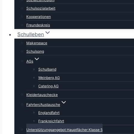
Schulsozialarbeit
Kooperationen
Freundeskreis
Schulleben
Makerspace
Schulsong
AGs
Schulband
Weinberg AG
Catering AG
Kleidertauschecke
Fahrten/Austausche
Englandfahrt
Frankreichfahrt
Unterstützungsangebot Hauptfächer Klasse 5