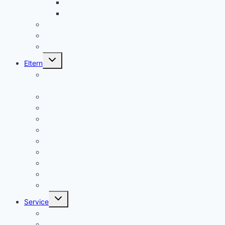
SMV aktuell
Aktionen
Beratungslehrer
Anmeldung Schließfächer
Job-Central Berufsberatung
Untermenü
Eltern
umschalten
Anmeldung für die Klassenstufe 5, Schuljahr
2026/2027
Über uns (Video) / Imagefilm
Flyer der Kurpfalz-Realschule Schriesheim
Gymnasium oder Realschule?
Warum Realschule?
Aufnahme in die „Singklasse“?
Wahlpflichtfächer
Elternvertretung – Elternbeirat
Kinder mit Förderbedarf
Elternbrief_meldepflichtige Krankheiten
Untermenü
Service
umschalten
Termine
Kontakt/ Öffnungszeiten