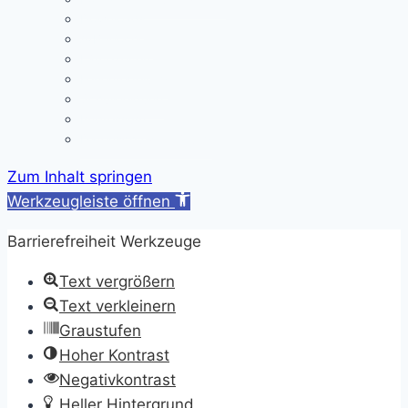
Downloads
A/B-Wochen
Läutezeiten
Ferienregelung
Schulkleidung
Impressum
Datenschutzerklärung
Zum Inhalt springen
Werkzeugleiste öffnen
Barrierefreiheit Werkzeuge
Text vergrößern
Text verkleinern
Graustufen
Hoher Kontrast
Negativkontrast
Heller Hintergrund