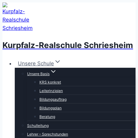
Zum
Inhalt
springen
Kurpfalz-Realschule Schriesheim
Unsere Schule
Unsere Basis
KRS konkret
Leitprinzipien
Bildungsauftrag
Bildungsplan
Beratung
Schulleitung
Lehrer – Sprechstunden