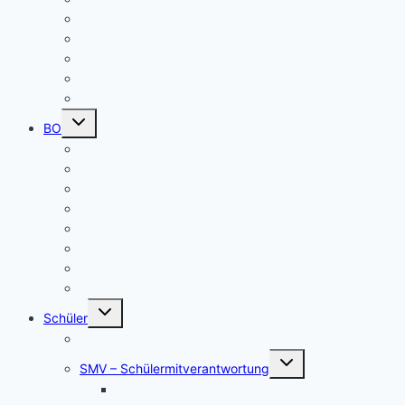
Patenschaften für unsere neuen Fünftklässler
Singeklassen
Schulsanitätsdienst (SSD)
THEATER
Beiträge nach Rubrik
Untermenü
BO
umschalten
Übersicht BO
BO – Berufliche Orientierung
Unser Konzept BO
Aktuelles/ Aktionen BO
Job central / Berufsberatung
Kooperationspartner BO
Koordinatorinnen BO
BO-Formulare
Untermenü
Schüler
umschalten
Schul- und Hausordnung
Untermenü
SMV – Schülermitverantwortung
umschalten
Unser Schülersprecher/innen-Team