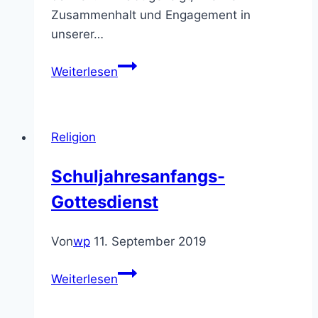
Zusammenhalt und Engagement in
unserer…
Weihnachtliche
Weiterlesen
Botschaft
und
Grüße
Religion
an
unsere
Schuljahresanfangs-
Schülerinnen
Gottesdienst
und
Schüler
Von
wp
11. September 2019
Schuljahresanfangs-
Weiterlesen
Gottesdienst