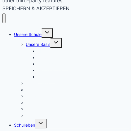
other third-party features.
SPEICHERN & AKZEPTIEREN
Untermenü
Unsere Schule
umschalten
Untermenü
Unsere Basis
umschalten
KRS konkret
Leitprinzipien
Bildungsauftrag
Bildungsplan
Beratung
Schulleitung
Lehrer – Sprechstunden
Sozialcurriculum
Schulsozialarbeit
Kooperationen
Freundeskreis
Untermenü
Schulleben
umschalten