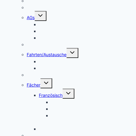
Makerspace
Schulsong
Untermenü
AGs
umschalten
Schulband
Weinberg AG
Catering AG
Kleidertauschecke
Untermenü
Fahrten/Austausche
umschalten
Englandfahrt
Frankreichfahrt
Unterstützungsangebot Hauptfächer Klasse 5
Untermenü
Fächer
umschalten
Untermenü
Französisch
umschalten
Das Fach Französisch
Frankreichfahrt
Französische Küche (Kooperation AES
und Französisch)
Alltagskultur, Ernährung und Soziales (AES)
Pausenspiele