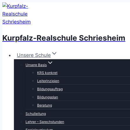
Zum
Inhalt
springen
Kurpfalz-Realschule Schriesheim
Unsere Schule
Unsere Basis
KRS konkret
Leitprinzipien
Bildungsauftrag
Bildungsplan
Beratung
Schulleitung
Lehrer – Sprechstunden
Sozialcurriculum