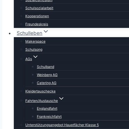
Schulsozialarbeit
Kooperationen
Freundeskreis
Schulleben
Makerspace
Schulsong
AGs
Schulband
Weinberg AG
Catering AG
Kleidertauschecke
Fahrten/Austausche
Englandfahrt
Frankreichfahrt
Unterstützungsangebot Hauptfächer Klasse 5