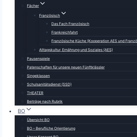
Fächer
Französisch
Das Fach Französisch
Frankreichfahrt
Französische Küche (Kooperation AES und Franzö
Alltagskultur, Ernährung und Soziales (AES)
Pausenspiele
Patenschaften für unsere neuen Fünftklässler
Singeklassen
Schulsanitätsdienst (SSD)
THEATER
Beiträge nach Rubrik
BO
Übersicht BO
BO – Berufliche Orientierung
Unser Konzept BO