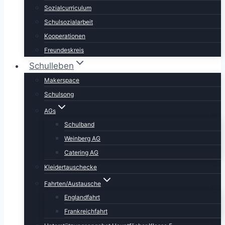
Sozialcurriculum
Schulsozialarbeit
Kooperationen
Freundeskreis
Schulleben
Makerspace
Schulsong
AGs
Schulband
Weinberg AG
Catering AG
Kleidertauschecke
Fahrten/Austausche
Englandfahrt
Frankreichfahrt