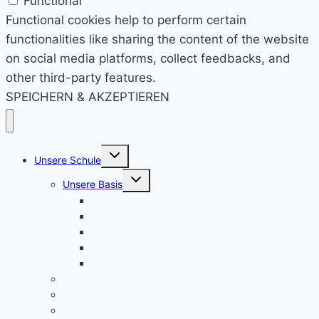
Functional
Functional cookies help to perform certain
functionalities like sharing the content of the website
on social media platforms, collect feedbacks, and
other third-party features.
SPEICHERN & AKZEPTIEREN
Untermenü
Unsere Schule
umschalten
Untermenü
Unsere Basis
umschalten
KRS konkret
Leitprinzipien
Bildungsauftrag
Bildungsplan
Beratung
Schulleitung
Lehrer – Sprechstunden
Sozialcurriculum