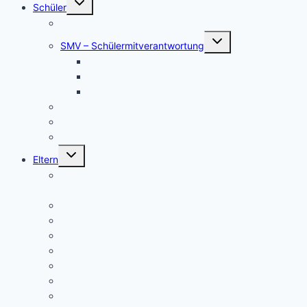
Schüler
umschalten
Schul- und Hausordnung
Untermenü
SMV – Schülermitverantwortung
umschalten
Unser Schülersprecher/innen-Team
SMV aktuell
Aktionen
Beratungslehrer
Anmeldung Schließfächer
Job-Central Berufsberatung
Untermenü
Eltern
umschalten
Anmeldung für die Klassenstufe 5, Schuljahr
2026/2027
Über uns (Video) / Imagefilm
Flyer der Kurpfalz-Realschule Schriesheim
Gymnasium oder Realschule?
Warum Realschule?
Aufnahme in die „Singklasse“?
Wahlpflichtfächer
Elternvertretung – Elternbeirat