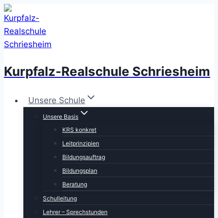
Zum
Inhalt
springen
Kurpfalz-Realschule Schriesheim
Unsere Schule
Unsere Basis
KRS konkret
Leitprinzipien
Bildungsauftrag
Bildungsplan
Beratung
Schulleitung
Lehrer – Sprechstunden