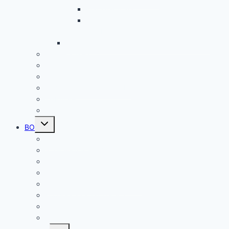
Frankreichfahrt
Französische Küche (Kooperation AES
und Französisch)
Alltagskultur, Ernährung und Soziales (AES)
Pausenspiele
Patenschaften für unsere neuen Fünftklässler
Singeklassen
Schulsanitätsdienst (SSD)
THEATER
Beiträge nach Rubrik
Untermenü
BO
umschalten
Übersicht BO
BO – Berufliche Orientierung
Unser Konzept BO
Aktuelles/ Aktionen BO
Job central / Berufsberatung
Kooperationspartner BO
Koordinatorinnen BO
BO-Formulare
Untermenü