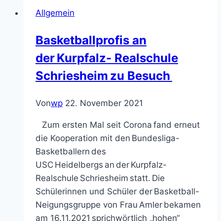
–
Allgemein
Schule
mit
Basketballprofis an
Courage
der Kurpfalz- Realschule
Schriesheim zu Besuch
Von
wp
22. November 2021
Zum ersten Mal seit Corona fand erneut
die Kooperation mit den Bundesliga-
Basketballern des
USC Heidelbergs an der Kurpfalz-
Realschule Schriesheim statt. Die
Schülerinnen und Schüler der Basketball-
Neigungsgruppe von Frau Amler bekamen
am 16.11.2021 sprichwörtlich „hohen“