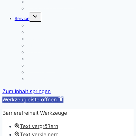
Kinder mit Förderbedarf
Elternbrief_meldepflichtige Krankheiten
Untermenü
Service
umschalten
Termine
Kontakt/ Öffnungszeiten
Downloads
A/B-Wochen
Läutezeiten
Ferienregelung
Schulkleidung
Impressum
Datenschutzerklärung
Zum Inhalt springen
Werkzeugleiste öffnen
Barrierefreiheit Werkzeuge
Text vergrößern
Text verkleinern