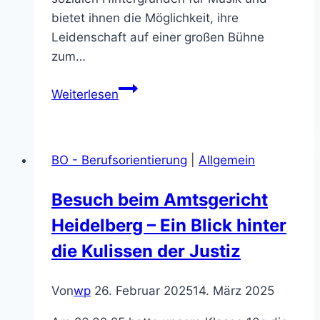
bietet ihnen die Möglichkeit, ihre
Leidenschaft auf einer großen Bühne
zum…
6K
Weiterlesen
UNITED!-
Konzert
in
BO - Berufsorientierung
|
Allgemein
Mannheim:
Schüler
Besuch beim Amtsgericht
der
Heidelberg – Ein Blick hinter
5.-7.
Klasse
die Kulissen der Justiz
der
Kurpfalz
Von
wp
26. Februar 2025
14. März 2025
Realschule
Schriesheim