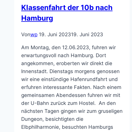
Ein
Klassenfahrt
der 10b nach
Blick
Hamburg
hinter
die
Kulissen
Von
wp
19. Juni 2023
19. Juni 2023
der
Am Montag, den 12.06.2023, fuhren wir
Justiz
erwartungsvoll nach Hamburg. Dort
angekommen, eroberten wir direkt die
Innenstadt. Dienstags morgens genossen
wir eine einstündige Hafenrundfahrt und
erfuhren interessante Fakten. Nach einem
gemeinsamen Abendessen fuhren wir mit
der U-Bahn zurück zum Hostel. An den
nächsten Tagen gingen wir zum gruseligen
Dungeon, besichtigten die
Elbphilharmonie, besuchten Hamburgs