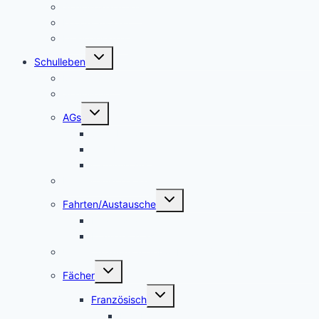
Schulsozialarbeit
Kooperationen
Freundeskreis
Untermenü
Schulleben
umschalten
Makerspace
Schulsong
Untermenü
AGs
umschalten
Schulband
Weinberg AG
Catering AG
Kleidertauschecke
Untermenü
Fahrten/Austausche
umschalten
Englandfahrt
Frankreichfahrt
Unterstützungsangebot Hauptfächer Klasse 5
Untermenü
Fächer
umschalten
Untermenü
Französisch
umschalten
Das Fach Französisch