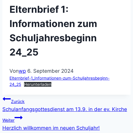
Elternbrief 1:
Informationen zum
Schuljahresbeginn
24_25
Von
wp
6. September 2024
Elternbrief-1_Informationen-zum-Schuljahresbeginn-
24_25
Herunterladen
Beitragsnavigation
Zurück
Schulanfangsgottesdienst am 13.9. in der ev. Kirche
Weiter
Herzlich willkommen im neuen Schuljahr!