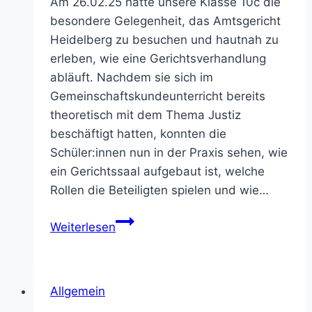
Am 26.02.25 hatte unsere Klasse 10c die
begeistern
besondere Gelegenheit, das Amtsgericht
auf
Heidelberg zu besuchen und hautnah zu
großer
erleben, wie eine Gerichtsverhandlung
Bühne
abläuft. Nachdem sie sich im
Gemeinschaftskundeunterricht bereits
theoretisch mit dem Thema Justiz
beschäftigt hatten, konnten die
Schüler:innen nun in der Praxis sehen, wie
ein Gerichtssaal aufgebaut ist, welche
Rollen die Beteiligten spielen und wie…
Besuch
Weiterlesen
beim
Amtsgericht
Heidelberg
Allgemein
–