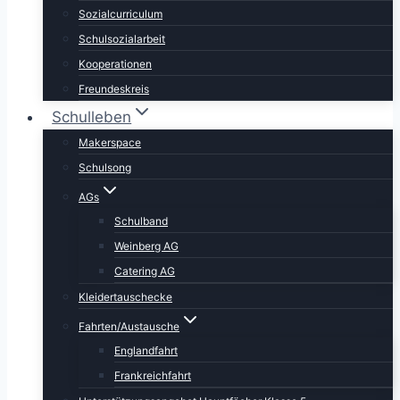
Sozialcurriculum
Schulsozialarbeit
Kooperationen
Freundeskreis
Schulleben
Makerspace
Schulsong
AGs
Schulband
Weinberg AG
Catering AG
Kleidertauschecke
Fahrten/Austausche
Englandfahrt
Frankreichfahrt