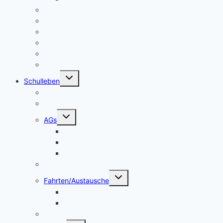
Schulleitung
Lehrer – Sprechstunden
Sozialcurriculum
Schulsozialarbeit
Kooperationen
Freundeskreis
Untermenü
Schulleben
umschalten
Makerspace
Schulsong
Untermenü
AGs
umschalten
Schulband
Weinberg AG
Catering AG
Kleidertauschecke
Untermenü
Fahrten/Austausche
umschalten
Englandfahrt
Frankreichfahrt
Unterstützungsangebot Hauptfächer Klasse 5