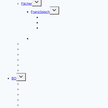
Untermenü
Fächer
umschalten
Untermenü
Französisch
umschalten
Das Fach Französisch
Frankreichfahrt
Französische Küche (Kooperation AES
und Französisch)
Alltagskultur, Ernährung und Soziales (AES)
Pausenspiele
Patenschaften für unsere neuen Fünftklässler
Singeklassen
Schulsanitätsdienst (SSD)
THEATER
Beiträge nach Rubrik
Untermenü
BO
umschalten
Übersicht BO
BO – Berufliche Orientierung
Unser Konzept BO
Aktuelles/ Aktionen BO
Job central / Berufsberatung