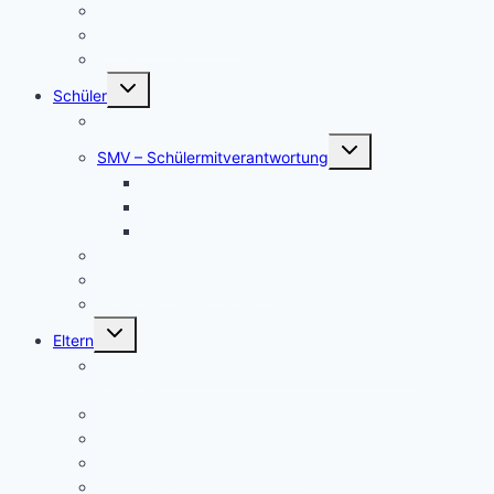
Kooperationspartner BO
Koordinatorinnen BO
BO-Formulare
Untermenü
Schüler
umschalten
Schul- und Hausordnung
Untermenü
SMV – Schülermitverantwortung
umschalten
Unser Schülersprecher/innen-Team
SMV aktuell
Aktionen
Beratungslehrer
Anmeldung Schließfächer
Job-Central Berufsberatung
Untermenü
Eltern
umschalten
Anmeldung für die Klassenstufe 5, Schuljahr
2026/2027
Über uns (Video) / Imagefilm
Flyer der Kurpfalz-Realschule Schriesheim
Gymnasium oder Realschule?
Warum Realschule?