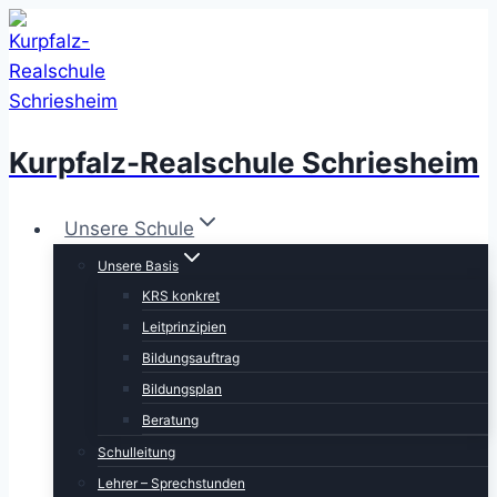
Zum
Inhalt
springen
Kurpfalz-Realschule Schriesheim
Unsere Schule
Unsere Basis
KRS konkret
Leitprinzipien
Bildungsauftrag
Bildungsplan
Beratung
Schulleitung
Lehrer – Sprechstunden