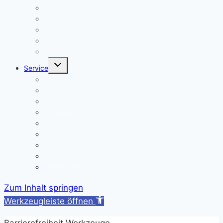
Aufnahme in die „Singklasse“?
Wahlpflichtfächer
Elternvertretung – Elternbeirat
Kinder mit Förderbedarf
Elternbrief_meldepflichtige Krankheiten
Untermenü
Service
umschalten
Termine
Kontakt/ Öffnungszeiten
Downloads
A/B-Wochen
Läutezeiten
Ferienregelung
Schulkleidung
Impressum
Datenschutzerklärung
Zum Inhalt springen
Werkzeugleiste öffnen
Barrierefreiheit Werkzeuge