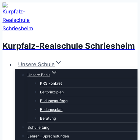
Zum
Inhalt
springen
Kurpfalz-Realschule Schriesheim
Unsere Schule
Unsere Basis
KRS konkret
Leitprinzipien
Bildungsauftrag
Bildungsplan
Beratung
Schulleitung
Lehrer – Sprechstunden