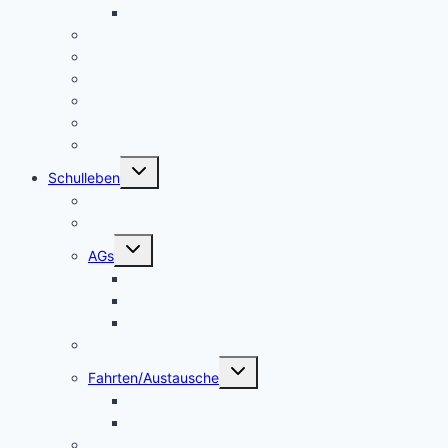
Beratung
Schulleitung
Lehrer – Sprechstunden
Sozialcurriculum
Schulsozialarbeit
Kooperationen
Freundeskreis
Untermenü
Schulleben
umschalten
Makerspace
Schulsong
Untermenü
AGs
umschalten
Schulband
Weinberg AG
Catering AG
Kleidertauschecke
Untermenü
Fahrten/Austausche
umschalten
Englandfahrt
Frankreichfahrt
Unterstützungsangebot Hauptfächer Klasse 5