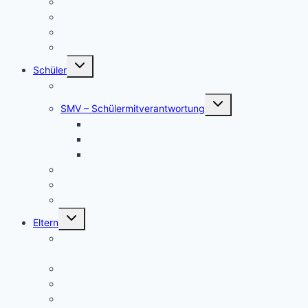
Job central / Berufsberatung
Kooperationspartner BO
Koordinatorinnen BO
BO-Formulare
Untermenü
Schüler
umschalten
Schul- und Hausordnung
Untermenü
SMV – Schülermitverantwortung
umschalten
Unser Schülersprecher/innen-Team
SMV aktuell
Aktionen
Beratungslehrer
Anmeldung Schließfächer
Job-Central Berufsberatung
Untermenü
Eltern
umschalten
Anmeldung für die Klassenstufe 5, Schuljahr
2026/2027
Über uns (Video) / Imagefilm
Flyer der Kurpfalz-Realschule Schriesheim
Gymnasium oder Realschule?