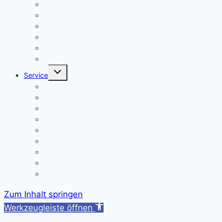
Warum Realschule?
Aufnahme in die „Singklasse“?
Wahlpflichtfächer
Elternvertretung – Elternbeirat
Kinder mit Förderbedarf
Elternbrief_meldepflichtige Krankheiten
Untermenü
Service
umschalten
Termine
Kontakt/ Öffnungszeiten
Downloads
A/B-Wochen
Läutezeiten
Ferienregelung
Schulkleidung
Impressum
Datenschutzerklärung
Zum Inhalt springen
Werkzeugleiste öffnen