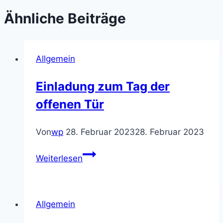
Ähnliche Beiträge
Allgemein
Einladung zum Tag der
offenen Tür
Von
wp
28. Februar 2023
28. Februar 2023
Einladung
Weiterlesen
zum
Tag
der
Allgemein
offenen
Tür