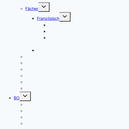
Untermenü
Fächer
umschalten
Untermenü
Französisch
umschalten
Das Fach Französisch
Frankreichfahrt
Französische Küche (Kooperation AES
und Französisch)
Alltagskultur, Ernährung und Soziales (AES)
Pausenspiele
Patenschaften für unsere neuen Fünftklässler
Singeklassen
Schulsanitätsdienst (SSD)
THEATER
Beiträge nach Rubrik
Untermenü
BO
umschalten
Übersicht BO
BO – Berufliche Orientierung
Unser Konzept BO
Aktuelles/ Aktionen BO