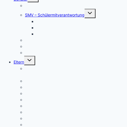
Schul- und Hausordnung
Untermenü
SMV – Schülermitverantwortung
umschalten
Unser Schülersprecher/innen-Team
SMV aktuell
Aktionen
Beratungslehrer
Anmeldung Schließfächer
Job-Central Berufsberatung
Untermenü
Eltern
umschalten
Anmeldung für die Klassenstufe 5, Schuljahr
2026/2027
Über uns (Video) / Imagefilm
Flyer der Kurpfalz-Realschule Schriesheim
Gymnasium oder Realschule?
Warum Realschule?
Aufnahme in die „Singklasse“?
Wahlpflichtfächer
Elternvertretung – Elternbeirat
Kinder mit Förderbedarf