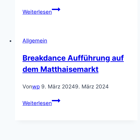
Einladung
Weiterlesen
zum
Schulgottesdienst
Allgemein
Breakdance Aufführung auf
dem Matthaisemarkt
Von
wp
9. März 2024
9. März 2024
Breakdance
Weiterlesen
Aufführung
auf
dem
Matthaisemarkt