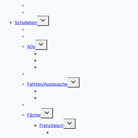
Kooperationen
Freundeskreis
Untermenü
Schulleben
umschalten
Makerspace
Schulsong
Untermenü
AGs
umschalten
Schulband
Weinberg AG
Catering AG
Kleidertauschecke
Untermenü
Fahrten/Austausche
umschalten
Englandfahrt
Frankreichfahrt
Unterstützungsangebot Hauptfächer Klasse 5
Untermenü
Fächer
umschalten
Untermenü
Französisch
umschalten
Das Fach Französisch