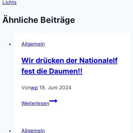
Lichts
Ähnliche Beiträge
Allgemein
Wir drücken der Nationalelf
fest die Daumen!!
Von
wp
19. Juni 2024
Wir
Weiterlesen
drücken
der
Nationalelf
Allgemein
fest