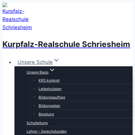
Zum
Inhalt
springen
Kurpfalz-Realschule Schriesheim
Unsere Schule
Unsere Basis
KRS konkret
Leitprinzipien
Bildungsauftrag
Bildungsplan
Beratung
Schulleitung
Lehrer – Sprechstunden