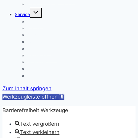
Elternbrief_meldepflichtige Krankheiten
Untermenü
Service
umschalten
Termine
Kontakt/ Öffnungszeiten
Downloads
A/B-Wochen
Läutezeiten
Ferienregelung
Schulkleidung
Impressum
Datenschutzerklärung
Zum Inhalt springen
Werkzeugleiste öffnen
Barrierefreiheit Werkzeuge
Text vergrößern
Text verkleinern