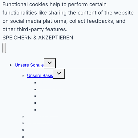
Functional cookies help to perform certain
functionalities like sharing the content of the website
on social media platforms, collect feedbacks, and
other third-party features.
SPEICHERN & AKZEPTIEREN
Untermenü
Unsere Schule
umschalten
Untermenü
Unsere Basis
umschalten
KRS konkret
Leitprinzipien
Bildungsauftrag
Bildungsplan
Beratung
Schulleitung
Lehrer – Sprechstunden
Sozialcurriculum
Schulsozialarbeit