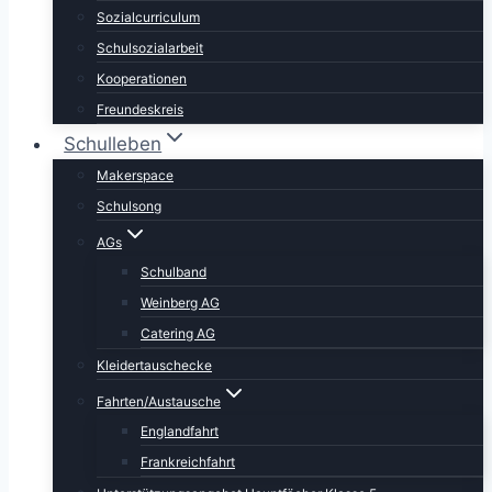
Sozialcurriculum
Schulsozialarbeit
Kooperationen
Freundeskreis
Schulleben
Makerspace
Schulsong
AGs
Schulband
Weinberg AG
Catering AG
Kleidertauschecke
Fahrten/Austausche
Englandfahrt
Frankreichfahrt