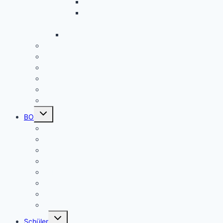
Frankreichfahrt
Französische Küche (Kooperation AES
und Französisch)
Alltagskultur, Ernährung und Soziales (AES)
Pausenspiele
Patenschaften für unsere neuen Fünftklässler
Singeklassen
Schulsanitätsdienst (SSD)
THEATER
Beiträge nach Rubrik
Untermenü
BO
umschalten
Übersicht BO
BO – Berufliche Orientierung
Unser Konzept BO
Aktuelles/ Aktionen BO
Job central / Berufsberatung
Kooperationspartner BO
Koordinatorinnen BO
BO-Formulare
Untermenü
Schüler
umschalten