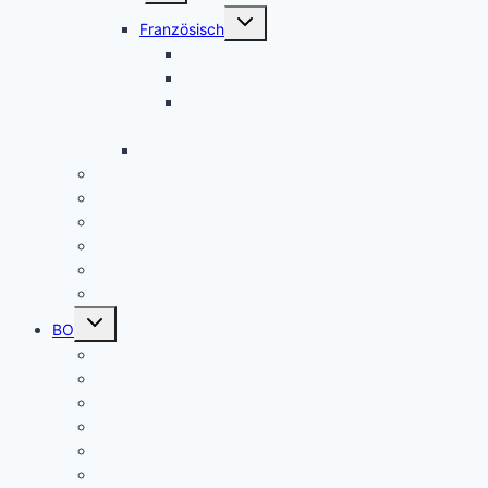
Untermenü
Französisch
umschalten
Das Fach Französisch
Frankreichfahrt
Französische Küche (Kooperation AES
und Französisch)
Alltagskultur, Ernährung und Soziales (AES)
Pausenspiele
Patenschaften für unsere neuen Fünftklässler
Singeklassen
Schulsanitätsdienst (SSD)
THEATER
Beiträge nach Rubrik
Untermenü
BO
umschalten
Übersicht BO
BO – Berufliche Orientierung
Unser Konzept BO
Aktuelles/ Aktionen BO
Job central / Berufsberatung
Kooperationspartner BO