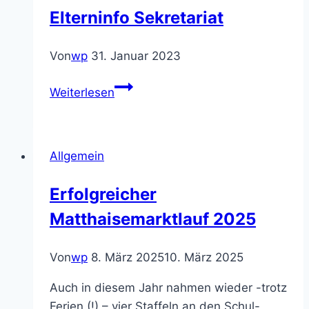
Amtsgericht
Elterninfo Sekretariat
Heidelberg
Von
wp
31. Januar 2023
Elterninfo
Weiterlesen
Sekretariat
Allgemein
Erfolgreicher
Matthaisemarktlauf 2025
Von
wp
8. März 2025
10. März 2025
Auch in diesem Jahr nahmen wieder -trotz
Ferien (!) – vier Staffeln an den Schul-