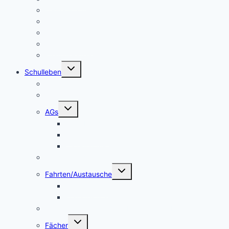
Lehrer – Sprechstunden
Sozialcurriculum
Schulsozialarbeit
Kooperationen
Freundeskreis
Untermenü
Schulleben
umschalten
Makerspace
Schulsong
Untermenü
AGs
umschalten
Schulband
Weinberg AG
Catering AG
Kleidertauschecke
Untermenü
Fahrten/Austausche
umschalten
Englandfahrt
Frankreichfahrt
Unterstützungsangebot Hauptfächer Klasse 5
Untermenü
Fächer
umschalten