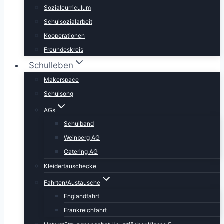
Sozialcurriculum
Schulsozialarbeit
Kooperationen
Freundeskreis
Schulleben
Makerspace
Schulsong
AGs
Schulband
Weinberg AG
Catering AG
Kleidertauschecke
Fahrten/Austausche
Englandfahrt
Frankreichfahrt