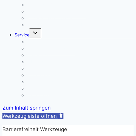
Wahlpflichtfächer
Elternvertretung – Elternbeirat
Kinder mit Förderbedarf
Elternbrief_meldepflichtige Krankheiten
Untermenü
Service
umschalten
Termine
Kontakt/ Öffnungszeiten
Downloads
A/B-Wochen
Läutezeiten
Ferienregelung
Schulkleidung
Impressum
Datenschutzerklärung
Zum Inhalt springen
Werkzeugleiste öffnen
Barrierefreiheit Werkzeuge