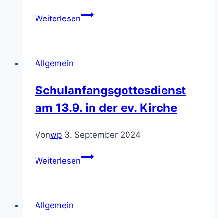
Besuch
Weiterlesen
beim
Amtsgericht
Heidelberg
Allgemein
–
Ein
Schulanfangsgottesdienst
Blick
am 13.9. in der ev. Kirche
hinter
die
Kulissen
Von
wp
3. September 2024
der
Schulanfangsgottesdienst
Justiz
Weiterlesen
am
13.9.
in
Allgemein
der