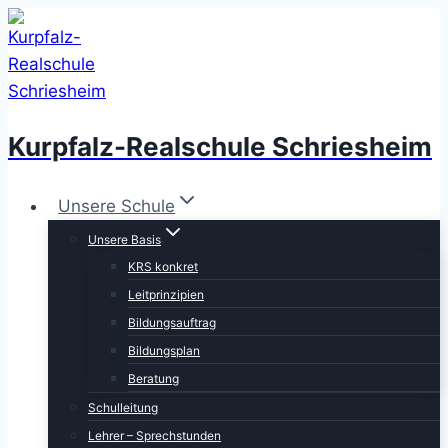
Zum
Inhalt
springen
Kurpfalz-Realschule Schriesheim
Unsere Schule
Unsere Basis
KRS konkret
Leitprinzipien
Bildungsauftrag
Bildungsplan
Beratung
Schulleitung
Lehrer – Sprechstunden