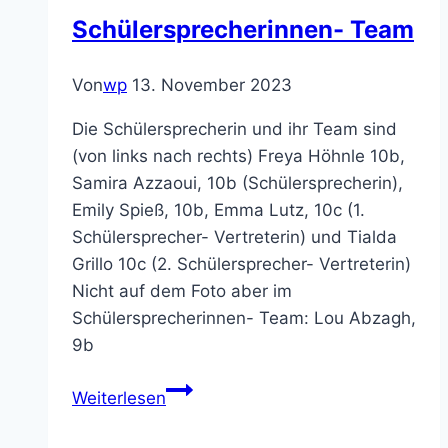
ev.
Schülersprecherinnen- Team
Kirche
Von
wp
13. November 2023
Die Schülersprecherin und ihr Team sind
(von links nach rechts) Freya Höhnle 10b,
Samira Azzaoui, 10b (Schülersprecherin),
Emily Spieß, 10b, Emma Lutz, 10c (1.
Schülersprecher- Vertreterin) und Tialda
Grillo 10c (2. Schülersprecher- Vertreterin)
Nicht auf dem Foto aber im
Schülersprecherinnen- Team: Lou Abzagh,
9b
Schülersprecherinnen-
Weiterlesen
Team