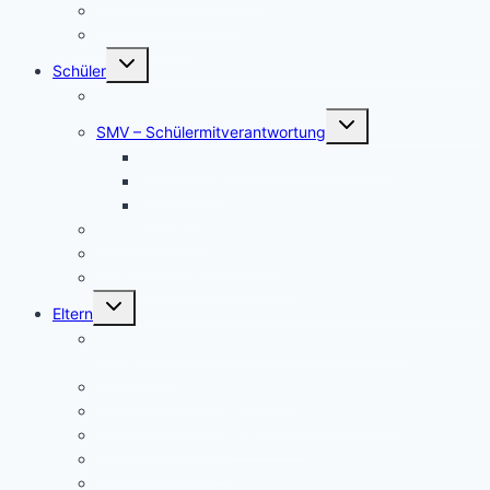
Koordinatorinnen BO
BO-Formulare
Untermenü
Schüler
umschalten
Schul- und Hausordnung
Untermenü
SMV – Schülermitverantwortung
umschalten
Unser Schülersprecher/innen-Team
SMV aktuell
Aktionen
Beratungslehrer
Anmeldung Schließfächer
Job-Central Berufsberatung
Untermenü
Eltern
umschalten
Anmeldung für die Klassenstufe 5, Schuljahr
2026/2027
Über uns (Video) / Imagefilm
Flyer der Kurpfalz-Realschule Schriesheim
Gymnasium oder Realschule?
Warum Realschule?
Aufnahme in die „Singklasse“?