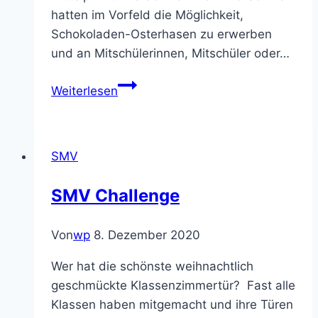
hatten im Vorfeld die Möglichkeit,
Schokoladen-Osterhasen zu erwerben
und an Mitschülerinnen, Mitschüler oder…
Süße
Weiterlesen
Osterüberraschung
an
der
SMV
KRS:
Der
SMV Challenge
Osterhase
war
Von
wp
8. Dezember 2020
da!
Wer hat die schönste weihnachtlich
geschmückte Klassenzimmertür? Fast alle
Klassen haben mitgemacht und ihre Türen