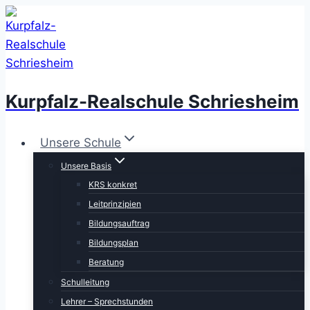
Zum
Inhalt
springen
Kurpfalz-Realschule Schriesheim
Unsere Schule
Unsere Basis
KRS konkret
Leitprinzipien
Bildungsauftrag
Bildungsplan
Beratung
Schulleitung
Lehrer – Sprechstunden