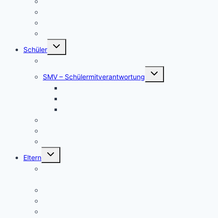
Job central / Berufsberatung
Kooperationspartner BO
Koordinatorinnen BO
BO-Formulare
Untermenü
Schüler
umschalten
Schul- und Hausordnung
Untermenü
SMV – Schülermitverantwortung
umschalten
Unser Schülersprecher/innen-Team
SMV aktuell
Aktionen
Beratungslehrer
Anmeldung Schließfächer
Job-Central Berufsberatung
Untermenü
Eltern
umschalten
Anmeldung für die Klassenstufe 5, Schuljahr
2026/2027
Über uns (Video) / Imagefilm
Flyer der Kurpfalz-Realschule Schriesheim
Gymnasium oder Realschule?