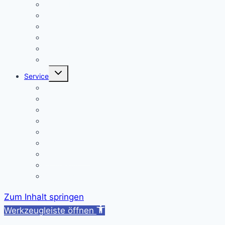
Warum Realschule?
Aufnahme in die „Singklasse“?
Wahlpflichtfächer
Elternvertretung – Elternbeirat
Kinder mit Förderbedarf
Elternbrief_meldepflichtige Krankheiten
Untermenü
Service
umschalten
Termine
Kontakt/ Öffnungszeiten
Downloads
A/B-Wochen
Läutezeiten
Ferienregelung
Schulkleidung
Impressum
Datenschutzerklärung
Zum Inhalt springen
Werkzeugleiste öffnen