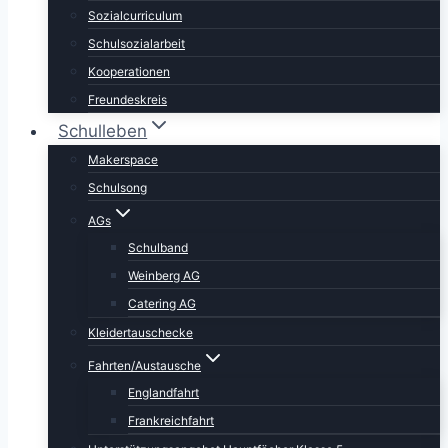
Sozialcurriculum
Schulsozialarbeit
Kooperationen
Freundeskreis
Schulleben
Makerspace
Schulsong
AGs
Schulband
Weinberg AG
Catering AG
Kleidertauschecke
Fahrten/Austausche
Englandfahrt
Frankreichfahrt