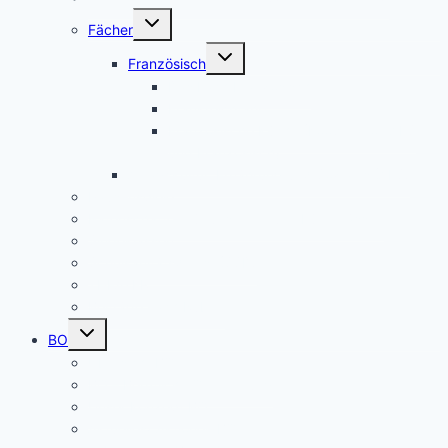
Untermenü
Fächer
umschalten
Untermenü
Französisch
umschalten
Das Fach Französisch
Frankreichfahrt
Französische Küche (Kooperation AES
und Französisch)
Alltagskultur, Ernährung und Soziales (AES)
Pausenspiele
Patenschaften für unsere neuen Fünftklässler
Singeklassen
Schulsanitätsdienst (SSD)
THEATER
Beiträge nach Rubrik
Untermenü
BO
umschalten
Übersicht BO
BO – Berufliche Orientierung
Unser Konzept BO
Aktuelles/ Aktionen BO