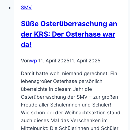
SMV
SMV
bringt
Freude
Süße Osterüberraschung an
in
der KRS: Der Osterhase war
die
Klassenzimmer
da!
Von
wp
11. April 2025
11. April 2025
Damit hatte wohl niemand gerechnet: Ein
lebensgroßer Osterhase persönlich
überreichte in diesem Jahr die
Osterüberraschung der SMV – zur großen
Freude aller Schülerinnen und Schüler!
Wie schon bei der Weihnachtsaktion stand
auch dieses Mal das Verschenken im
Mittelpunkt: Die Schülerinnen und Schüler