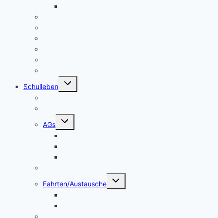
Beratung
Schulleitung
Lehrer – Sprechstunden
Sozialcurriculum
Schulsozialarbeit
Kooperationen
Freundeskreis
Untermenü
Schulleben
umschalten
Makerspace
Schulsong
Untermenü
AGs
umschalten
Schulband
Weinberg AG
Catering AG
Kleidertauschecke
Untermenü
Fahrten/Austausche
umschalten
Englandfahrt
Frankreichfahrt
Unterstützungsangebot Hauptfächer Klasse 5