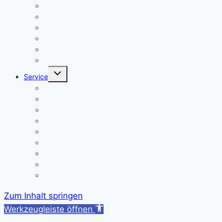
Warum Realschule?
Aufnahme in die „Singklasse“?
Wahlpflichtfächer
Elternvertretung – Elternbeirat
Kinder mit Förderbedarf
Elternbrief_meldepflichtige Krankheiten
Untermenü
Service
umschalten
Termine
Kontakt/ Öffnungszeiten
Downloads
A/B-Wochen
Läutezeiten
Ferienregelung
Schulkleidung
Impressum
Datenschutzerklärung
Zum Inhalt springen
Werkzeugleiste öffnen