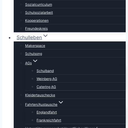
Sozialcurriculum
Schulsozialarbeit
Kooperationen
Freundeskreis
Schulleben
Makerspace
Schulsong
AGs
Schulband
Weinberg AG
Catering AG
Kleidertauschecke
Fahrten/Austausche
Englandfahrt
Frankreichfahrt