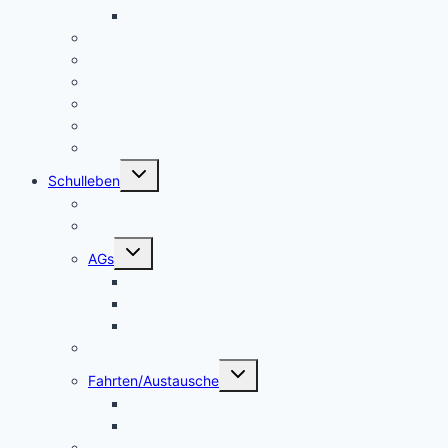
Beratung
Schulleitung
Lehrer – Sprechstunden
Sozialcurriculum
Schulsozialarbeit
Kooperationen
Freundeskreis
Untermenü
Schulleben
umschalten
Makerspace
Schulsong
Untermenü
AGs
umschalten
Schulband
Weinberg AG
Catering AG
Kleidertauschecke
Untermenü
Fahrten/Austausche
umschalten
Englandfahrt
Frankreichfahrt
Unterstützungsangebot Hauptfächer Klasse 5