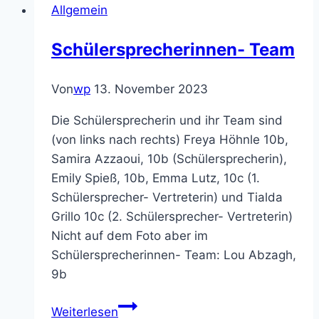
Allgemein
Schulband
–
Schülersprecherinnen- Team
Freundeskreis
ermöglicht
Von
wp
13. November 2023
neue
Instrumente
Die Schülersprecherin und ihr Team sind
(von links nach rechts) Freya Höhnle 10b,
Samira Azzaoui, 10b (Schülersprecherin),
Emily Spieß, 10b, Emma Lutz, 10c (1.
Schülersprecher- Vertreterin) und Tialda
Grillo 10c (2. Schülersprecher- Vertreterin)
Nicht auf dem Foto aber im
Schülersprecherinnen- Team: Lou Abzagh,
9b
Schülersprecherinnen-
Weiterlesen