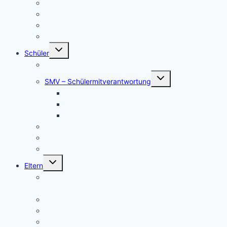
Job central / Berufsberatung
Kooperationspartner BO
Koordinatorinnen BO
BO-Formulare
Untermenü
Schüler
umschalten
Schul- und Hausordnung
Untermenü
SMV – Schülermitverantwortung
umschalten
Unser Schülersprecher/innen-Team
SMV aktuell
Aktionen
Beratungslehrer
Anmeldung Schließfächer
Job-Central Berufsberatung
Untermenü
Eltern
umschalten
Anmeldung für die Klassenstufe 5, Schuljahr
2026/2027
Über uns (Video) / Imagefilm
Flyer der Kurpfalz-Realschule Schriesheim
Gymnasium oder Realschule?