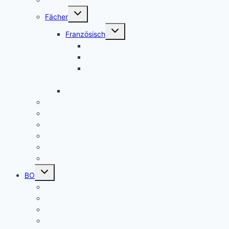
Untermenü
Fächer
umschalten
Untermenü
Französisch
umschalten
Das Fach Französisch
Frankreichfahrt
Französische Küche (Kooperation AES
und Französisch)
Alltagskultur, Ernährung und Soziales (AES)
Pausenspiele
Patenschaften für unsere neuen Fünftklässler
Singeklassen
Schulsanitätsdienst (SSD)
THEATER
Beiträge nach Rubrik
Untermenü
BO
umschalten
Übersicht BO
BO – Berufliche Orientierung
Unser Konzept BO
Aktuelles/ Aktionen BO