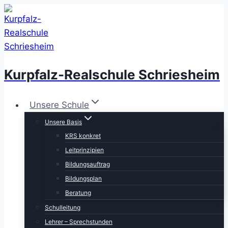
Zum
Inhalt
springen
Kurpfalz-Realschule Schriesheim
Unsere Schule
Unsere Basis
KRS konkret
Leitprinzipien
Bildungsauftrag
Bildungsplan
Beratung
Schulleitung
Lehrer – Sprechstunden