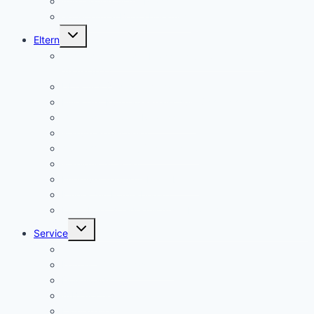
Anmeldung Schließfächer
Job-Central Berufsberatung
Untermenü
Eltern
umschalten
Anmeldung für die Klassenstufe 5, Schuljahr
2026/2027
Über uns (Video) / Imagefilm
Flyer der Kurpfalz-Realschule Schriesheim
Gymnasium oder Realschule?
Warum Realschule?
Aufnahme in die „Singklasse“?
Wahlpflichtfächer
Elternvertretung – Elternbeirat
Kinder mit Förderbedarf
Elternbrief_meldepflichtige Krankheiten
Untermenü
Service
umschalten
Termine
Kontakt/ Öffnungszeiten
Downloads
A/B-Wochen
Läutezeiten