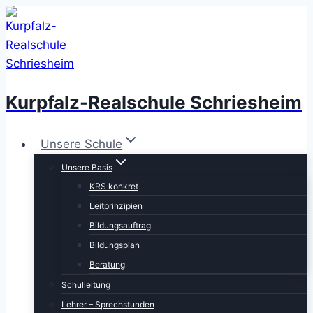
Zum
Inhalt
springen
Kurpfalz-Realschule Schriesheim
Unsere Schule
Unsere Basis
KRS konkret
Leitprinzipien
Bildungsauftrag
Bildungsplan
Beratung
Schulleitung
Lehrer – Sprechstunden