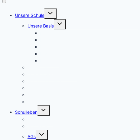
Untermenü
Unsere Schule
umschalten
Untermenü
Unsere Basis
umschalten
KRS konkret
Leitprinzipien
Bildungsauftrag
Bildungsplan
Beratung
Schulleitung
Lehrer – Sprechstunden
Sozialcurriculum
Schulsozialarbeit
Kooperationen
Freundeskreis
Untermenü
Schulleben
umschalten
Makerspace
Schulsong
Untermenü
AGs
umschalten