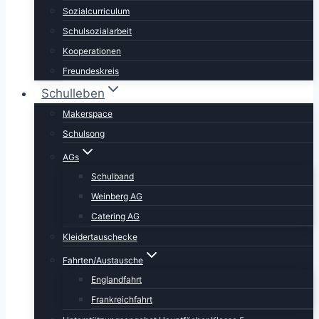
Sozialcurriculum
Schulsozialarbeit
Kooperationen
Freundeskreis
Schulleben
Makerspace
Schulsong
AGs
Schulband
Weinberg AG
Catering AG
Kleidertauschecke
Fahrten/Austausche
Englandfahrt
Frankreichfahrt