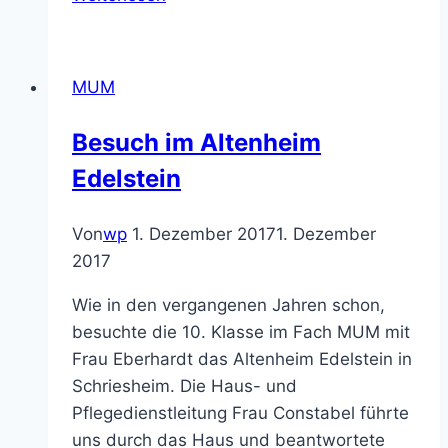
in
Not?
Praktisch
MUM
angewandter
Bio-
Besuch im Altenheim
Unterricht
Edelstein
in
der
KRS
Von
wp
1. Dezember 2017
1. Dezember
2017
Wie in den vergangenen Jahren schon,
besuchte die 10. Klasse im Fach MUM mit
Frau Eberhardt das Altenheim Edelstein in
Schriesheim. Die Haus- und
Pflegedienstleitung Frau Constabel führte
uns durch das Haus und beantwortete