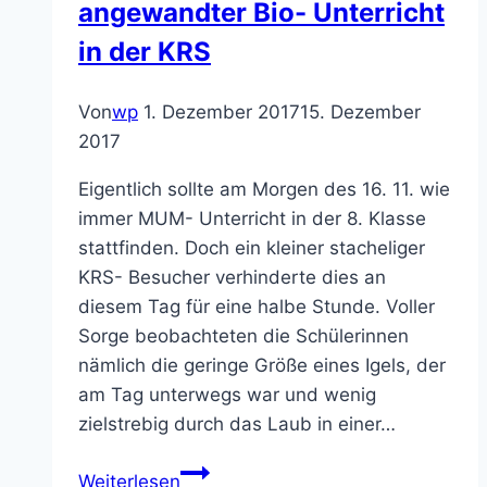
angewandter Bio- Unterricht
Kurpfalz
im
in der KRS
MUM-
Unterricht
Von
wp
1. Dezember 2017
15. Dezember
der
2017
KRS
Eigentlich sollte am Morgen des 16. 11. wie
immer MUM- Unterricht in der 8. Klasse
stattfinden. Doch ein kleiner stacheliger
KRS- Besucher verhinderte dies an
diesem Tag für eine halbe Stunde. Voller
Sorge beobachteten die Schülerinnen
nämlich die geringe Größe eines Igels, der
am Tag unterwegs war und wenig
zielstrebig durch das Laub in einer…
Igel
Weiterlesen