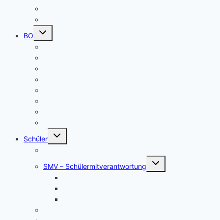
THEATER
Beiträge nach Rubrik
Untermenü
BO
umschalten
Übersicht BO
BO – Berufliche Orientierung
Unser Konzept BO
Aktuelles/ Aktionen BO
Job central / Berufsberatung
Kooperationspartner BO
Koordinatorinnen BO
BO-Formulare
Untermenü
Schüler
umschalten
Schul- und Hausordnung
Untermenü
SMV – Schülermitverantwortung
umschalten
Unser Schülersprecher/innen-Team
SMV aktuell
Aktionen
Beratungslehrer