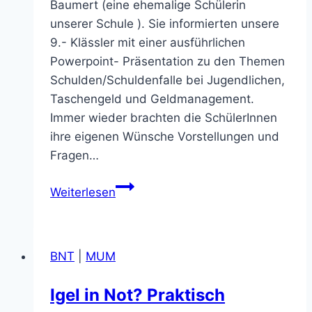
Baumert (eine ehemalige Schülerin
unserer Schule ). Sie informierten unsere
9.- Klässler mit einer ausführlichen
Powerpoint- Präsentation zu den Themen
Schulden/Schuldenfalle bei Jugendlichen,
Taschengeld und Geldmanagement.
Immer wieder brachten die SchülerInnen
ihre eigenen Wünsche Vorstellungen und
Fragen…
Vom
Weiterlesen
Umgang
mit
dem
BNT
|
MUM
Geld-
Die
Igel in Not? Praktisch
Volksbank