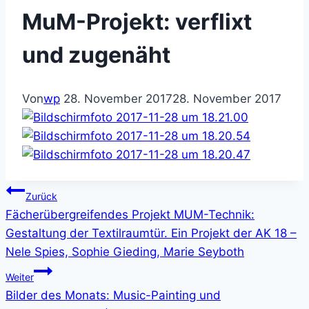
MuM-Projekt: verflixt
und zugenäht
Von
wp
28. November 2017
28. November 2017
Beitragsnavigation
Zurück
Fächerübergreifendes Projekt MUM-Technik:
Gestaltung der Textilraumtür. Ein Projekt der AK 18 –
Nele Spies, Sophie Gieding, Marie Seyboth
Weiter
Bilder des Monats: Music-Painting und