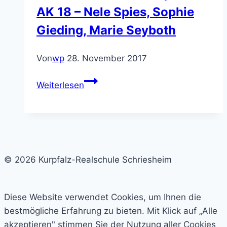
AK 18 – Nele Spies, Sophie
Gieding, Marie Seyboth
Von
wp
28. November 2017
Fächerübergreifendes
Weiterlesen
Projekt
MUM-
Technik:
Gestaltung
der
© 2026 Kurpfalz-Realschule Schriesheim
Textilraumtür.
Ein
Projekt
Diese Website verwendet Cookies, um Ihnen die
der
bestmögliche Erfahrung zu bieten. Mit Klick auf „Alle
AK
akzeptieren" stimmen Sie der Nutzung aller Cookies