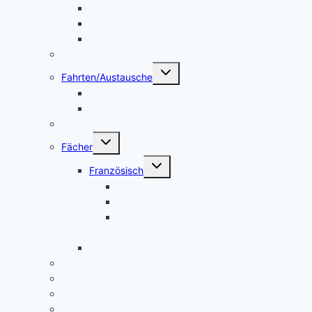
Schulband
Weinberg AG
Catering AG
Kleidertauschecke
Untermenü
Fahrten/Austausche
umschalten
Englandfahrt
Frankreichfahrt
Unterstützungsangebot Hauptfächer Klasse 5
Untermenü
Fächer
umschalten
Untermenü
Französisch
umschalten
Das Fach Französisch
Frankreichfahrt
Französische Küche (Kooperation AES
und Französisch)
Alltagskultur, Ernährung und Soziales (AES)
Pausenspiele
Patenschaften für unsere neuen Fünftklässler
Singeklassen
Schulsanitätsdienst (SSD)