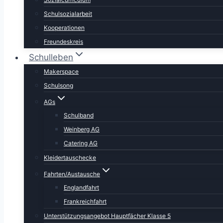
Schulsozialarbeit
Kooperationen
Freundeskreis
Schulleben
Makerspace
Schulsong
AGs
Schulband
Weinberg AG
Catering AG
Kleidertauschecke
Fahrten/Austausche
Englandfahrt
Frankreichfahrt
Unterstützungsangebot Hauptfächer Klasse 5