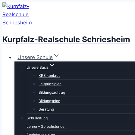
Zum
Inhalt
springen
Kurpfalz-Realschule Schriesheim
Unsere Schule
Unsere Basis
KRS konkret
Leitprinzipien
Bildungsauftrag
Bildungsplan
Beratung
Schulleitung
Lehrer – Sprechstunden
Sozialcurriculum