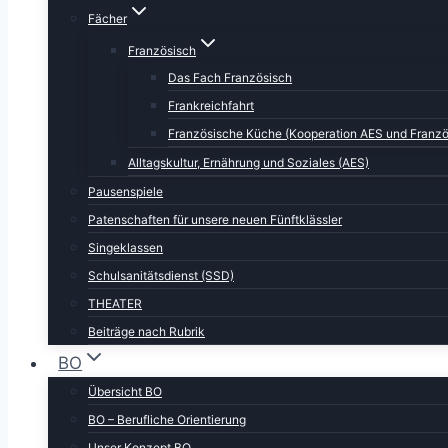
Fächer
Französisch
Das Fach Französisch
Frankreichfahrt
Französische Küche (Kooperation AES und Franzö
Alltagskultur, Ernährung und Soziales (AES)
Pausenspiele
Patenschaften für unsere neuen Fünftklässler
Singeklassen
Schulsanitätsdienst (SSD)
THEATER
Beiträge nach Rubrik
BO
Übersicht BO
BO – Berufliche Orientierung
Unser Konzept BO