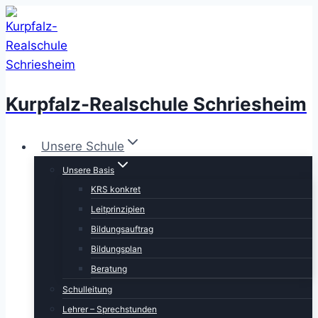
Zum
Inhalt
springen
Kurpfalz-Realschule Schriesheim
Unsere Schule
Unsere Basis
KRS konkret
Leitprinzipien
Bildungsauftrag
Bildungsplan
Beratung
Schulleitung
Lehrer – Sprechstunden