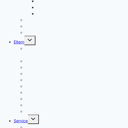
Unser Schülersprecher/innen-Team
SMV aktuell
Aktionen
Beratungslehrer
Anmeldung Schließfächer
Job-Central Berufsberatung
Untermenü
Eltern
umschalten
Anmeldung für die Klassenstufe 5, Schuljahr
2026/2027
Über uns (Video) / Imagefilm
Flyer der Kurpfalz-Realschule Schriesheim
Gymnasium oder Realschule?
Warum Realschule?
Aufnahme in die „Singklasse“?
Wahlpflichtfächer
Elternvertretung – Elternbeirat
Kinder mit Förderbedarf
Elternbrief_meldepflichtige Krankheiten
Untermenü
Service
umschalten
Termine