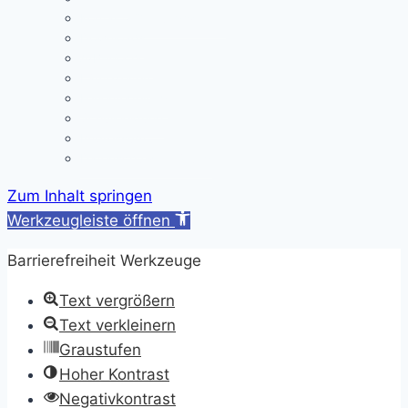
Kontakt/ Öffnungszeiten
Downloads
A/B-Wochen
Läutezeiten
Ferienregelung
Schulkleidung
Impressum
Datenschutzerklärung
Zum Inhalt springen
Werkzeugleiste öffnen
Barrierefreiheit Werkzeuge
Text vergrößern
Text verkleinern
Graustufen
Hoher Kontrast
Negativkontrast