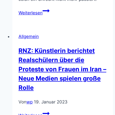
Stolpersteine
Weiterlesen
Allgemein
RNZ: Künstlerin berichtet
Realschülern über die
Proteste von Frauen im Iran –
Neue Medien spielen große
Rolle
Von
wp
19. Januar 2023
RNZ: