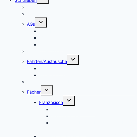
Schulleben
umschalten
Makerspace
Schulsong
Untermenü
AGs
umschalten
Schulband
Weinberg AG
Catering AG
Kleidertauschecke
Untermenü
Fahrten/Austausche
umschalten
Englandfahrt
Frankreichfahrt
Unterstützungsangebot Hauptfächer Klasse 5
Untermenü
Fächer
umschalten
Untermenü
Französisch
umschalten
Das Fach Französisch
Frankreichfahrt
Französische Küche (Kooperation AES
und Französisch)
Alltagskultur, Ernährung und Soziales (AES)