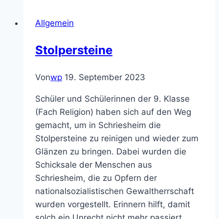
Klassenstufe
Allgemein
5
–
Stolpersteine
Schuljahr
2025/2026
Von
wp
19. September 2023
Schüler und Schülerinnen der 9. Klasse
(Fach Religion) haben sich auf den Weg
gemacht, um in Schriesheim die
Stolpersteine zu reinigen und wieder zum
Glänzen zu bringen. Dabei wurden die
Schicksale der Menschen aus
Schriesheim, die zu Opfern der
nationalsozialistischen Gewaltherrschaft
wurden vorgestellt. Erinnern hilft, damit
solch ein Unrecht nicht mehr passiert.