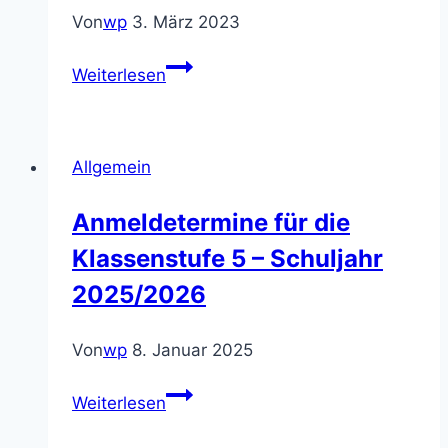
Von
wp
3. März 2023
Powerpoint
Weiterlesen
–
Tag
der
Allgemein
offenen
Tür
Anmeldetermine für die
Klassenstufe 5 – Schuljahr
2025/2026
Von
wp
8. Januar 2025
Anmeldetermine
Weiterlesen
für
die