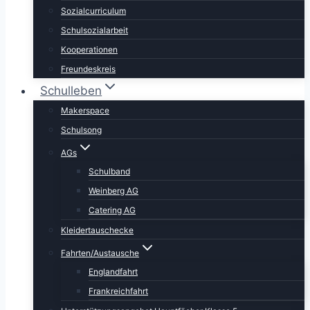
Sozialcurriculum
Schulsozialarbeit
Kooperationen
Freundeskreis
Schulleben
Makerspace
Schulsong
AGs
Schulband
Weinberg AG
Catering AG
Kleidertauschecke
Fahrten/Austausche
Englandfahrt
Frankreichfahrt