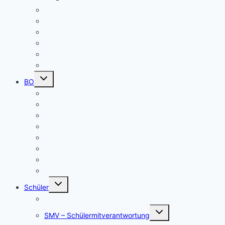
Pausenspiele
Patenschaften für unsere neuen Fünftklässler
Singeklassen
Schulsanitätsdienst (SSD)
THEATER
Beiträge nach Rubrik
Untermenü
BO
umschalten
Übersicht BO
BO – Berufliche Orientierung
Unser Konzept BO
Aktuelles/ Aktionen BO
Job central / Berufsberatung
Kooperationspartner BO
Koordinatorinnen BO
BO-Formulare
Untermenü
Schüler
umschalten
Schul- und Hausordnung
Untermenü
SMV – Schülermitverantwortung
umschalten