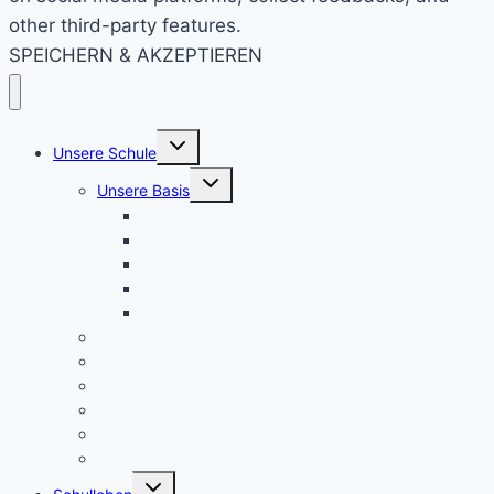
other third-party features.
SPEICHERN & AKZEPTIEREN
Untermenü
Unsere Schule
umschalten
Untermenü
Unsere Basis
umschalten
KRS konkret
Leitprinzipien
Bildungsauftrag
Bildungsplan
Beratung
Schulleitung
Lehrer – Sprechstunden
Sozialcurriculum
Schulsozialarbeit
Kooperationen
Freundeskreis
Untermenü