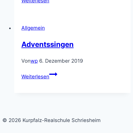
Weiterlesen
Künstlerin
berichtet
Realschülern
Allgemein
über
die
Adventssingen
Proteste
von
Von
wp
6. Dezember 2019
Frauen
im
Adventssingen
Weiterlesen
Iran
–
Neue
Medien
spielen
große
© 2026 Kurpfalz-Realschule Schriesheim
Rolle