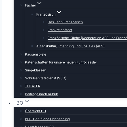
Fächer
Französisch
Das Fach Französisch
Frankreichfahrt
Französische Küche (Kooperation AES und Franzö
Alltagskultur, Ernährung und Soziales (AES)
Pausenspiele
Patenschaften für unsere neuen Fünftklässler
Singeklassen
Schulsanitätsdienst (SSD)
THEATER
Beiträge nach Rubrik
BO
Übersicht BO
BO – Berufliche Orientierung
Unser Konzept BO