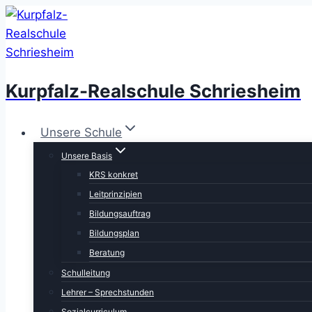
Zum
Inhalt
springen
Kurpfalz-Realschule Schriesheim
Unsere Schule
Unsere Basis
KRS konkret
Leitprinzipien
Bildungsauftrag
Bildungsplan
Beratung
Schulleitung
Lehrer – Sprechstunden
Sozialcurriculum