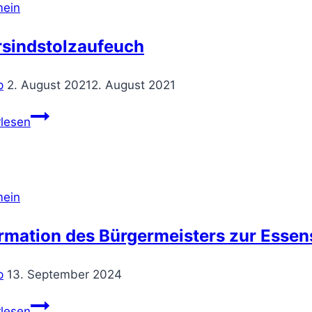
mein
rsindstolzaufeuch
p
2. August 2021
2. August 2021
#wirsindstolzaufeuch
rlesen
mein
ormation des Bürgermeisters zur Ess
p
13. September 2024
Information
rlesen