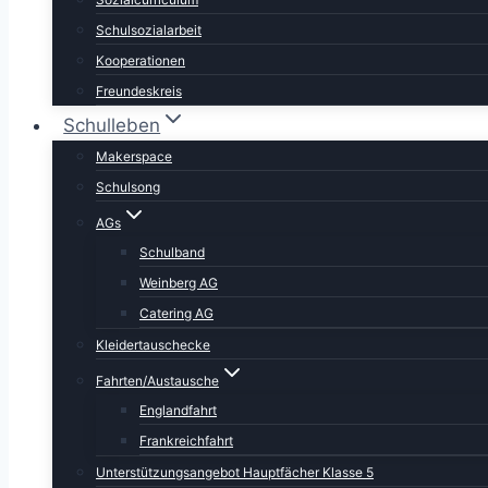
Schulsozialarbeit
Kooperationen
Freundeskreis
Schulleben
Makerspace
Schulsong
AGs
Schulband
Weinberg AG
Catering AG
Kleidertauschecke
Fahrten/Austausche
Englandfahrt
Frankreichfahrt
Unterstützungsangebot Hauptfächer Klasse 5