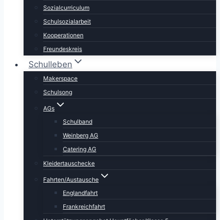
Sozialcurriculum
Schulsozialarbeit
Kooperationen
Freundeskreis
Schulleben
Makerspace
Schulsong
AGs
Schulband
Weinberg AG
Catering AG
Kleidertauschecke
Fahrten/Austausche
Englandfahrt
Frankreichfahrt