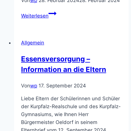
Von
wp
28. Februar 2024
28. Februar 2024
Einladung
Weiterlesen
zum
Tag
der
Allgemein
offenen
Tür
Essensversorgung –
am
Information an die Eltern
29.2.24
Von
wp
17. September 2024
Liebe Eltern der Schülerinnen und Schüler
der Kurpfalz-Realschule und des Kurpfalz-
Gymnasiums, wie Ihnen Herr
Bürgermeister Oeldorf in seinem
Elternbrief vom 12. September 2024