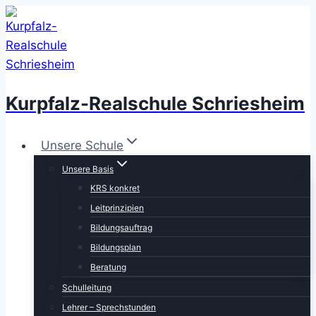
Zum
Inhalt
springen
Kurpfalz-Realschule Schriesheim
Unsere Schule
Unsere Basis
KRS konkret
Leitprinzipien
Bildungsauftrag
Bildungsplan
Beratung
Schulleitung
Lehrer – Sprechstunden