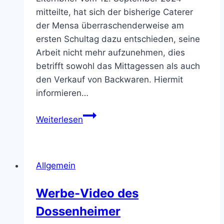
mitteilte, hat sich der bisherige Caterer
der Mensa überraschenderweise am
ersten Schultag dazu entschieden, seine
Arbeit nicht mehr aufzunehmen, dies
betrifft sowohl das Mittagessen als auch
den Verkauf von Backwaren. Hiermit
informieren…
Essensversorgung
Weiterlesen
–
Information
an
Allgemein
die
Eltern
Werbe-Video des
Dossenheimer