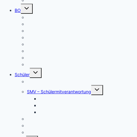
Beiträge nach Rubrik
Untermenü
BO
umschalten
Übersicht BO
BO – Berufliche Orientierung
Unser Konzept BO
Aktuelles/ Aktionen BO
Job central / Berufsberatung
Kooperationspartner BO
Koordinatorinnen BO
BO-Formulare
Untermenü
Schüler
umschalten
Schul- und Hausordnung
Untermenü
SMV – Schülermitverantwortung
umschalten
Unser Schülersprecher/innen-Team
SMV aktuell
Aktionen
Beratungslehrer
Anmeldung Schließfächer
Job-Central Berufsberatung