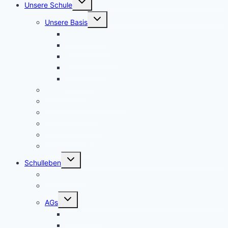
Unsere Schule
umschalten
Untermenü
Unsere Basis
umschalten
KRS konkret
Leitprinzipien
Bildungsauftrag
Bildungsplan
Beratung
Schulleitung
Lehrer – Sprechstunden
Sozialcurriculum
Schulsozialarbeit
Kooperationen
Freundeskreis
Untermenü
Schulleben
umschalten
Makerspace
Schulsong
Untermenü
AGs
umschalten
Schulband
Weinberg AG