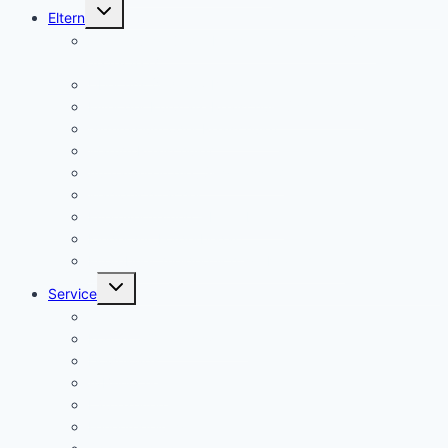
Untermenü
Eltern
umschalten
Anmeldung für die Klassenstufe 5, Schuljahr
2026/2027
Über uns (Video) / Imagefilm
Flyer der Kurpfalz-Realschule Schriesheim
Gymnasium oder Realschule?
Warum Realschule?
Aufnahme in die „Singklasse“?
Wahlpflichtfächer
Elternvertretung – Elternbeirat
Kinder mit Förderbedarf
Elternbrief_meldepflichtige Krankheiten
Untermenü
Service
umschalten
Termine
Kontakt/ Öffnungszeiten
Downloads
A/B-Wochen
Läutezeiten
Ferienregelung