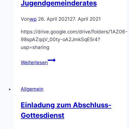
Jugendgemeinderates
Von
wp
26. April 2021
27. April 2021
https://drive.google.com/drive/folders/1AZ06-
98spAZqqV_00ty-oA2JmkSqE5r4?
usp=sharing
Werbe-
Weiterlesen
Video
des
Dossenheimer
Allgemein
Jugendgemeinderates
Einladung zum Abschluss-
Gottesdienst