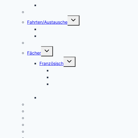
Catering AG
Kleidertauschecke
Untermenü
Fahrten/Austausche
umschalten
Englandfahrt
Frankreichfahrt
Unterstützungsangebot Hauptfächer Klasse 5
Untermenü
Fächer
umschalten
Untermenü
Französisch
umschalten
Das Fach Französisch
Frankreichfahrt
Französische Küche (Kooperation AES
und Französisch)
Alltagskultur, Ernährung und Soziales (AES)
Pausenspiele
Patenschaften für unsere neuen Fünftklässler
Singeklassen
Schulsanitätsdienst (SSD)
THEATER