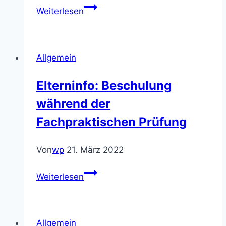
Bilder
Weiterlesen
des
Monats
Allgemein
Elterninfo: Beschulung
während der
Fachpraktischen Prüfung
Von
wp
21. März 2022
Elterninfo:
Weiterlesen
Beschulung
während
der
Allgemein
Fachpraktischen