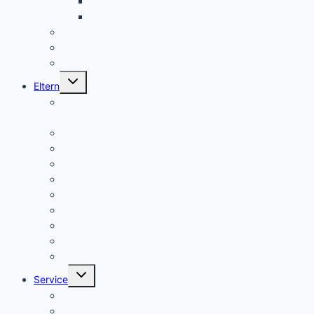
SMV aktuell
Aktionen
Beratungslehrer
Anmeldung Schließfächer
Job-Central Berufsberatung
Untermenü
Eltern
umschalten
Anmeldung für die Klassenstufe 5, Schuljahr
2026/2027
Über uns (Video) / Imagefilm
Flyer der Kurpfalz-Realschule Schriesheim
Gymnasium oder Realschule?
Warum Realschule?
Aufnahme in die „Singklasse“?
Wahlpflichtfächer
Elternvertretung – Elternbeirat
Kinder mit Förderbedarf
Elternbrief_meldepflichtige Krankheiten
Untermenü
Service
umschalten
Termine
Kontakt/ Öffnungszeiten