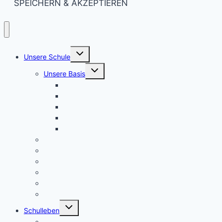
SPEICHERN & AKZEPTIEREN
Untermenü
Unsere Schule
umschalten
Untermenü
Unsere Basis
umschalten
KRS konkret
Leitprinzipien
Bildungsauftrag
Bildungsplan
Beratung
Schulleitung
Lehrer – Sprechstunden
Sozialcurriculum
Schulsozialarbeit
Kooperationen
Freundeskreis
Untermenü
Schulleben
umschalten
Makerspace