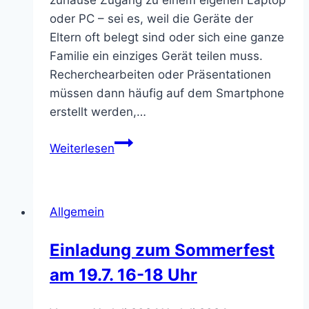
oder PC – sei es, weil die Geräte der
Eltern oft belegt sind oder sich eine ganze
Familie ein einziges Gerät teilen muss.
Recherchearbeiten oder Präsentationen
müssen dann häufig auf dem Smartphone
erstellt werden,…
Neue
Weiterlesen
Laptops
für
den
Allgemein
Schülerverleih
–
Einladung zum Sommerfest
cbs-
am 19.7. 16-18 Uhr
consulting
unterstützt
die