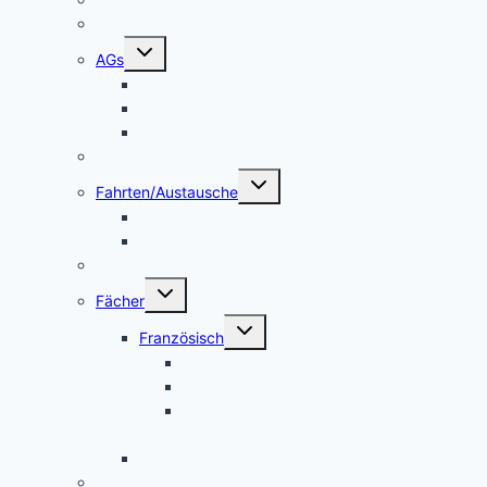
Schulsong
Untermenü
AGs
umschalten
Schulband
Weinberg AG
Catering AG
Kleidertauschecke
Untermenü
Fahrten/Austausche
umschalten
Englandfahrt
Frankreichfahrt
Unterstützungsangebot Hauptfächer Klasse 5
Untermenü
Fächer
umschalten
Untermenü
Französisch
umschalten
Das Fach Französisch
Frankreichfahrt
Französische Küche (Kooperation AES
und Französisch)
Alltagskultur, Ernährung und Soziales (AES)
Pausenspiele