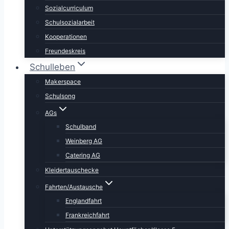
Sozialcurriculum
Schulsozialarbeit
Kooperationen
Freundeskreis
Schulleben
Makerspace
Schulsong
AGs
Schulband
Weinberg AG
Catering AG
Kleidertauschecke
Fahrten/Austausche
Englandfahrt
Frankreichfahrt