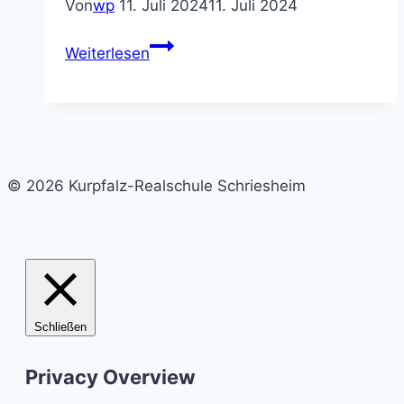
Von
wp
11. Juli 2024
11. Juli 2024
Kurpfalz-
Einladung
Realschule
Weiterlesen
zum
Schriesheim
Sommerfest
am
19.7.
16-
© 2026 Kurpfalz-Realschule Schriesheim
18
Uhr
Schließen
Privacy Overview