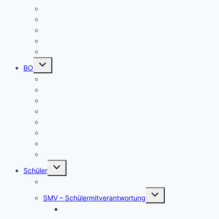
Patenschaften für unsere neuen Fünftklässler
Singeklassen
Schulsanitätsdienst (SSD)
THEATER
Beiträge nach Rubrik
Untermenü
BO
umschalten
Übersicht BO
BO – Berufliche Orientierung
Unser Konzept BO
Aktuelles/ Aktionen BO
Job central / Berufsberatung
Kooperationspartner BO
Koordinatorinnen BO
BO-Formulare
Untermenü
Schüler
umschalten
Schul- und Hausordnung
Untermenü
SMV – Schülermitverantwortung
umschalten
Unser Schülersprecher/innen-Team