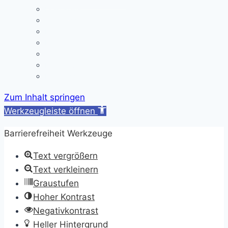
Downloads
A/B-Wochen
Läutezeiten
Ferienregelung
Schulkleidung
Impressum
Datenschutzerklärung
Zum Inhalt springen
Werkzeugleiste öffnen
Barrierefreiheit Werkzeuge
Text vergrößern
Text verkleinern
Graustufen
Hoher Kontrast
Negativkontrast
Heller Hintergrund