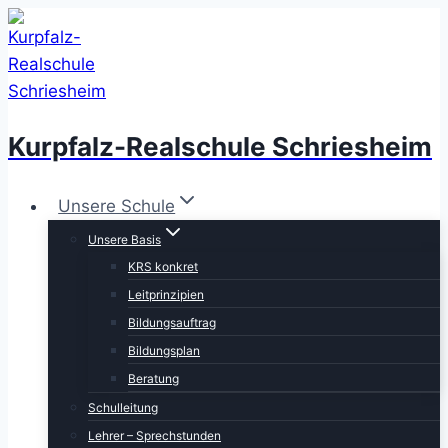
Zum
Inhalt
springen
Kurpfalz-Realschule Schriesheim
Unsere Schule
Unsere Basis
KRS konkret
Leitprinzipien
Bildungsauftrag
Bildungsplan
Beratung
Schulleitung
Lehrer – Sprechstunden