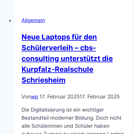
und
Beschulung
Allgemein
auf
G-
Neue Laptops für den
bzw.
Schülerverleih – cbs-
M-
Niveau
consulting unterstützt die
ab
Kurpfalz-Realschule
Klasse
Schriesheim
7
Von
wp
17. Februar 2025
17. Februar 2025
Die Digitalisierung ist ein wichtiger
Bestandteil moderner Bildung. Doch nicht
alle Schülerinnen und Schüler haben
zuhause Zugang zu einem eigenen Laptop