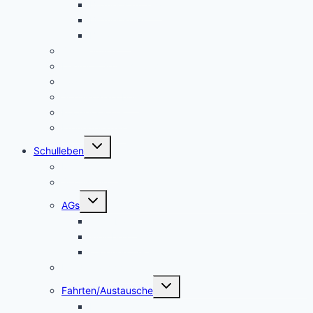
Bildungsauftrag
Bildungsplan
Beratung
Schulleitung
Lehrer – Sprechstunden
Sozialcurriculum
Schulsozialarbeit
Kooperationen
Freundeskreis
Untermenü
Schulleben
umschalten
Makerspace
Schulsong
Untermenü
AGs
umschalten
Schulband
Weinberg AG
Catering AG
Kleidertauschecke
Untermenü
Fahrten/Austausche
umschalten
Englandfahrt