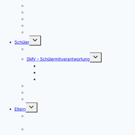
Aktuelles/ Aktionen BO
Job central / Berufsberatung
Kooperationspartner BO
Koordinatorinnen BO
BO-Formulare
Untermenü
Schüler
umschalten
Schul- und Hausordnung
Untermenü
SMV – Schülermitverantwortung
umschalten
Unser Schülersprecher/innen-Team
SMV aktuell
Aktionen
Beratungslehrer
Anmeldung Schließfächer
Job-Central Berufsberatung
Untermenü
Eltern
umschalten
Anmeldung für die Klassenstufe 5, Schuljahr
2026/2027
Über uns (Video) / Imagefilm