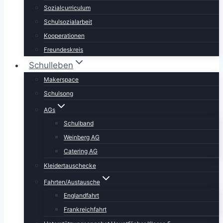
Sozialcurriculum
Schulsozialarbeit
Kooperationen
Freundeskreis
Schulleben
Makerspace
Schulsong
AGs
Schulband
Weinberg AG
Catering AG
Kleidertauschecke
Fahrten/Austausche
Englandfahrt
Frankreichfahrt