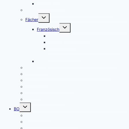
Frankreichfahrt
Unterstützungsangebot Hauptfächer Klasse 5
Untermenü
Fächer
umschalten
Untermenü
Französisch
umschalten
Das Fach Französisch
Frankreichfahrt
Französische Küche (Kooperation AES
und Französisch)
Alltagskultur, Ernährung und Soziales (AES)
Pausenspiele
Patenschaften für unsere neuen Fünftklässler
Singeklassen
Schulsanitätsdienst (SSD)
THEATER
Beiträge nach Rubrik
Untermenü
BO
umschalten
Übersicht BO
BO – Berufliche Orientierung
Unser Konzept BO