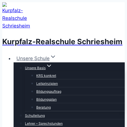
Zum
Inhalt
springen
Kurpfalz-Realschule Schriesheim
Unsere Schule
Unsere Basis
KRS konkret
Leitprinzipien
Bildungsauftrag
Bildungsplan
Beratung
Schulleitung
Lehrer – Sprechstunden