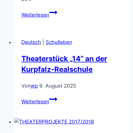
Lesewettbewerb
Weiterlesen
Deutsch
|
Schulleben
Theaterstück „14“ an der
Kurpfalz-Realschule
Von
wp
9. August 2025
Theaterstück
Weiterlesen
„14“
an
der
Kurpfalz-