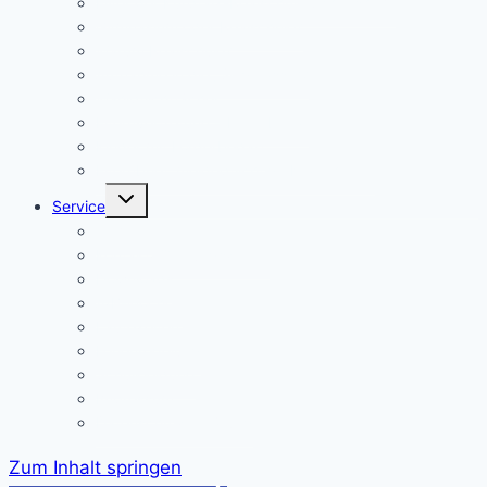
Flyer der Kurpfalz-Realschule Schriesheim
Gymnasium oder Realschule?
Warum Realschule?
Aufnahme in die „Singklasse“?
Wahlpflichtfächer
Elternvertretung – Elternbeirat
Kinder mit Förderbedarf
Elternbrief_meldepflichtige Krankheiten
Untermenü
Service
umschalten
Termine
Kontakt/ Öffnungszeiten
Downloads
A/B-Wochen
Läutezeiten
Ferienregelung
Schulkleidung
Impressum
Datenschutzerklärung
Zum Inhalt springen