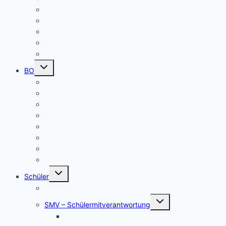
Patenschaften für unsere neuen Fünftklässler
Singeklassen
Schulsanitätsdienst (SSD)
THEATER
Beiträge nach Rubrik
Untermenü
BO
umschalten
Übersicht BO
BO – Berufliche Orientierung
Unser Konzept BO
Aktuelles/ Aktionen BO
Job central / Berufsberatung
Kooperationspartner BO
Koordinatorinnen BO
BO-Formulare
Untermenü
Schüler
umschalten
Schul- und Hausordnung
Untermenü
SMV – Schülermitverantwortung
umschalten
Unser Schülersprecher/innen-Team