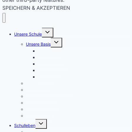
other third-party features.
SPEICHERN & AKZEPTIEREN
Untermenü
Unsere Schule
umschalten
Untermenü
Unsere Basis
umschalten
KRS konkret
Leitprinzipien
Bildungsauftrag
Bildungsplan
Beratung
Schulleitung
Lehrer – Sprechstunden
Sozialcurriculum
Schulsozialarbeit
Kooperationen
Freundeskreis
Untermenü
Schulleben
umschalten