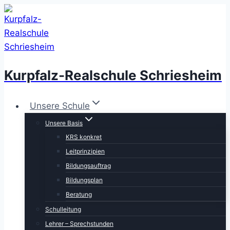
Zum
Inhalt
springen
Kurpfalz-Realschule Schriesheim
Unsere Schule
Unsere Basis
KRS konkret
Leitprinzipien
Bildungsauftrag
Bildungsplan
Beratung
Schulleitung
Lehrer – Sprechstunden