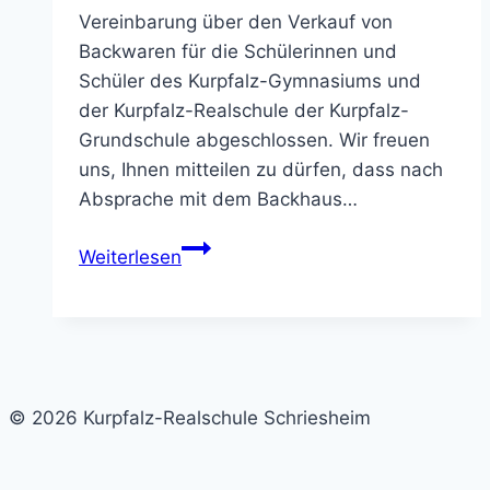
Vereinbarung über den Verkauf von
Backwaren für die Schülerinnen und
Schüler des Kurpfalz-Gymnasiums und
der Kurpfalz-Realschule der Kurpfalz-
Grundschule abgeschlossen. Wir freuen
uns, Ihnen mitteilen zu dürfen, dass nach
Absprache mit dem Backhaus…
Essensversorgung
Weiterlesen
–
Information
an
die
Eltern
© 2026 Kurpfalz-Realschule Schriesheim
der
Kurpfalz-
Realschule