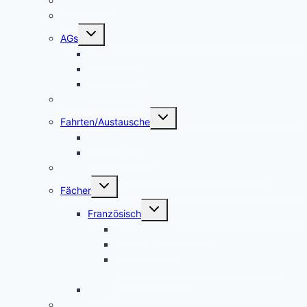
Makerspace
Schulsong
Untermenü
AGs
umschalten
Schulband
Weinberg AG
Catering AG
Kleidertauschecke
Untermenü
Fahrten/Austausche
umschalten
Englandfahrt
Frankreichfahrt
Unterstützungsangebot Hauptfächer Klasse 5
Untermenü
Fächer
umschalten
Untermenü
Französisch
umschalten
Das Fach Französisch
Frankreichfahrt
Französische Küche (Kooperation AES
und Französisch)
Alltagskultur, Ernährung und Soziales (AES)
Pausenspiele