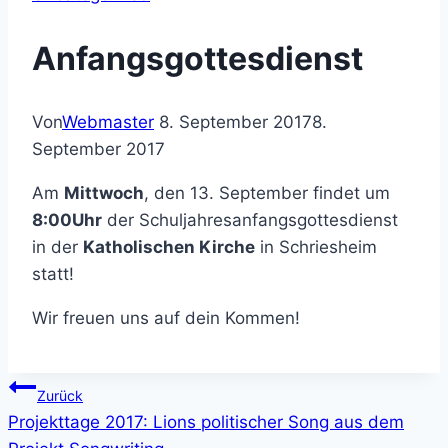
Anfangsgottesdienst
Von
Webmaster
8. September 2017
8.
September 2017
Am
Mittwoch
, den 13. September findet um
8:00Uhr
der Schuljahresanfangsgottesdienst
in der
Katholischen Kirche
in Schriesheim
statt!
Wir freuen uns auf dein Kommen!
Beitragsnavigation
Zurück
Projekttage 2017: Lions politischer Song aus dem