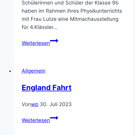
Schülerinnen und Schüler der Klasse 9b
haben im Rahmen ihres Physikunterrichts
mit Frau Lutze eine Mitmachausstellung
für 4.Klässler…
Realschulwettbewerb
Weiterlesen
NANU?!
2019
–
Allgemein
Klasse
9b
England Fahrt
im
Finale
Von
wp
30. Juli 2023
England
Weiterlesen
Fahrt