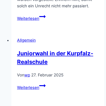
solch ein Unrecht nicht mehr passiert.
Stolpersteine
Weiterlesen
Allgemein
Juniorwahl in der Kurpfalz-
Realschule
Von
wp
27. Februar 2025
Juniorwahl
Weiterlesen
in
der
Kurpfalz-