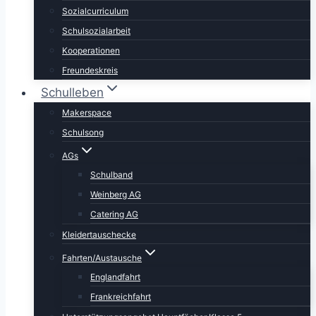
Sozialcurriculum
Schulsozialarbeit
Kooperationen
Freundeskreis
Schulleben
Makerspace
Schulsong
AGs
Schulband
Weinberg AG
Catering AG
Kleidertauschecke
Fahrten/Austausche
Englandfahrt
Frankreichfahrt