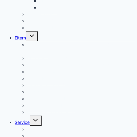
SMV aktuell
Aktionen
Beratungslehrer
Anmeldung Schließfächer
Job-Central Berufsberatung
Untermenü
Eltern
umschalten
Anmeldung für die Klassenstufe 5, Schuljahr
2026/2027
Über uns (Video) / Imagefilm
Flyer der Kurpfalz-Realschule Schriesheim
Gymnasium oder Realschule?
Warum Realschule?
Aufnahme in die „Singklasse“?
Wahlpflichtfächer
Elternvertretung – Elternbeirat
Kinder mit Förderbedarf
Elternbrief_meldepflichtige Krankheiten
Untermenü
Service
umschalten
Termine
Kontakt/ Öffnungszeiten