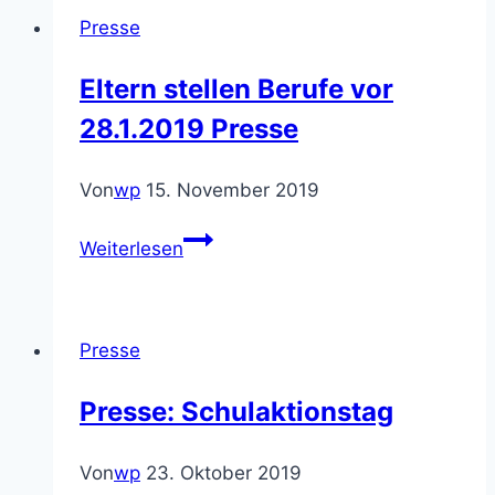
Presse
Eltern stellen Berufe vor
28.1.2019 Presse
Von
wp
15. November 2019
Eltern
Weiterlesen
stellen
Berufe
vor
Presse
28.1.2019
Presse
Presse: Schulaktionstag
Von
wp
23. Oktober 2019