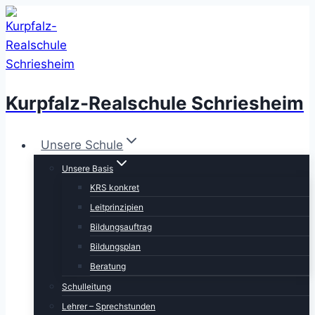
Zum
Inhalt
springen
Kurpfalz-Realschule Schriesheim
Unsere Schule
Unsere Basis
KRS konkret
Leitprinzipien
Bildungsauftrag
Bildungsplan
Beratung
Schulleitung
Lehrer – Sprechstunden