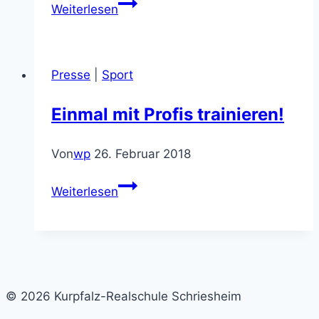
Freundeskreis
Weiterlesen
ist
vorerst
gerettet
Presse
|
Sport
(Presse)
Einmal mit Profis trainieren!
Von
wp
26. Februar 2018
Einmal
Weiterlesen
mit
Profis
trainieren!
© 2026 Kurpfalz-Realschule Schriesheim