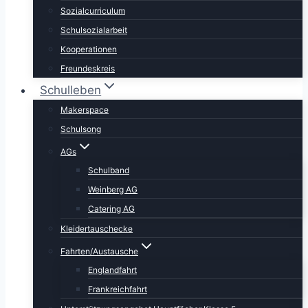
Sozialcurriculum
Schulsozialarbeit
Kooperationen
Freundeskreis
Schulleben
Makerspace
Schulsong
AGs
Schulband
Weinberg AG
Catering AG
Kleidertauschecke
Fahrten/Austausche
Englandfahrt
Frankreichfahrt