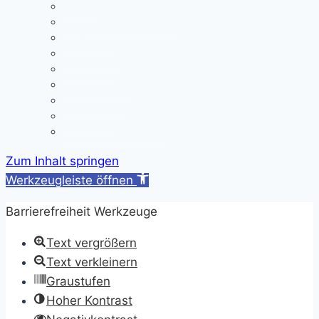
Termine
Kontakt/ Öffnungszeiten
Downloads
A/B-Wochen
Läutezeiten
Ferienregelung
Schulkleidung
Impressum
Datenschutzerklärung
Zum Inhalt springen
Werkzeugleiste öffnen
Barrierefreiheit Werkzeuge
Text vergrößern
Text verkleinern
Graustufen
Hoher Kontrast