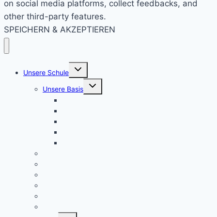
on social media platforms, collect feedbacks, and
other third-party features.
SPEICHERN & AKZEPTIEREN
Untermenü
Unsere Schule
umschalten
Untermenü
Unsere Basis
umschalten
KRS konkret
Leitprinzipien
Bildungsauftrag
Bildungsplan
Beratung
Schulleitung
Lehrer – Sprechstunden
Sozialcurriculum
Schulsozialarbeit
Kooperationen
Freundeskreis
Untermenü