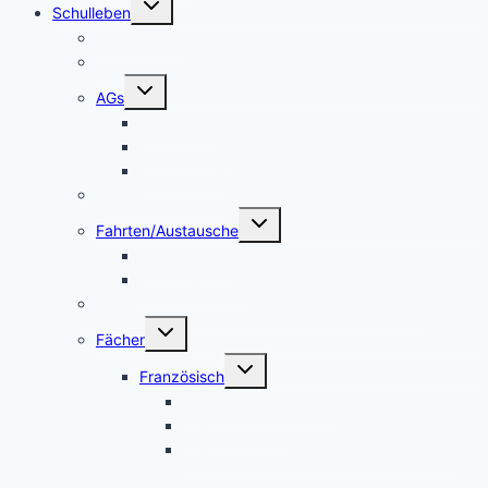
Schulleben
umschalten
Makerspace
Schulsong
Untermenü
AGs
umschalten
Schulband
Weinberg AG
Catering AG
Kleidertauschecke
Untermenü
Fahrten/Austausche
umschalten
Englandfahrt
Frankreichfahrt
Unterstützungsangebot Hauptfächer Klasse 5
Untermenü
Fächer
umschalten
Untermenü
Französisch
umschalten
Das Fach Französisch
Frankreichfahrt
Französische Küche (Kooperation AES
und Französisch)