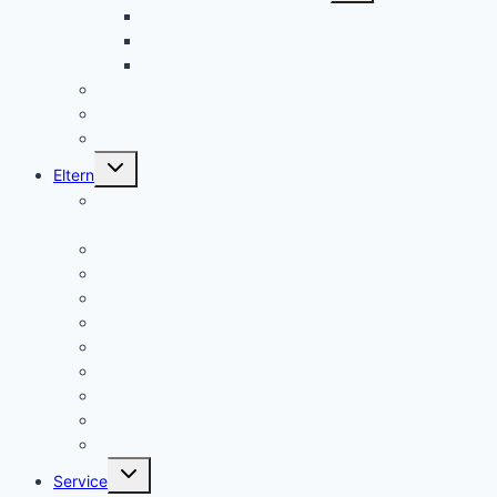
Unser Schülersprecher/innen-Team
SMV aktuell
Aktionen
Beratungslehrer
Anmeldung Schließfächer
Job-Central Berufsberatung
Untermenü
Eltern
umschalten
Anmeldung für die Klassenstufe 5, Schuljahr
2026/2027
Über uns (Video) / Imagefilm
Flyer der Kurpfalz-Realschule Schriesheim
Gymnasium oder Realschule?
Warum Realschule?
Aufnahme in die „Singklasse“?
Wahlpflichtfächer
Elternvertretung – Elternbeirat
Kinder mit Förderbedarf
Elternbrief_meldepflichtige Krankheiten
Untermenü
Service
umschalten