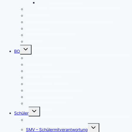
Alltagskultur, Ernährung und Soziales (AES)
Pausenspiele
Patenschaften für unsere neuen Fünftklässler
Singeklassen
Schulsanitätsdienst (SSD)
THEATER
Beiträge nach Rubrik
Untermenü
BO
umschalten
Übersicht BO
BO – Berufliche Orientierung
Unser Konzept BO
Aktuelles/ Aktionen BO
Job central / Berufsberatung
Kooperationspartner BO
Koordinatorinnen BO
BO-Formulare
Untermenü
Schüler
umschalten
Schul- und Hausordnung
Untermenü
SMV – Schülermitverantwortung
umschalten