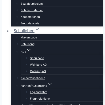
Sozialcurriculum
Schulsozialarbeit
Kooperationen
Freundeskreis
Schulleben
Makerspace
Schulsong
AGs
Schulband
Weinberg AG
Catering AG
Kleidertauschecke
Fahrten/Austausche
Englandfahrt
Frankreichfahrt