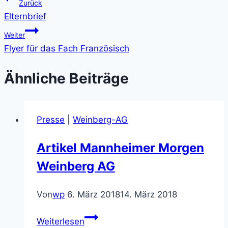
Beitragsnavigation
Zurück
Elternbrief
Weiter
Flyer für das Fach Französisch
Ähnliche Beiträge
Presse
|
Weinberg-AG
Artikel Mannheimer Morgen
Weinberg AG
Von
wp
6. März 2018
14. März 2018
Artikel
Weiterlesen