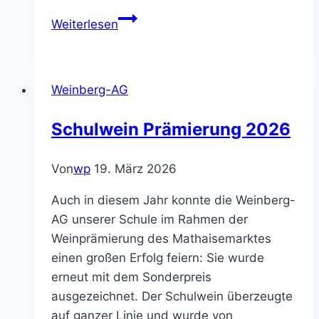
Sieger-
Weiterlesen
Lob
bei
Weinprämierung
Weinberg-AG
für
Weinbau-
Schulwein Prämierung 2026
AG
Von
wp
19. März 2026
Auch in diesem Jahr konnte die Weinberg-
AG unserer Schule im Rahmen der
Weinprämierung des Mathaisemarktes
einen großen Erfolg feiern: Sie wurde
erneut mit dem Sonderpreis
ausgezeichnet. Der Schulwein überzeugte
auf ganzer Linie und wurde von