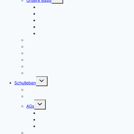
Unsere Basis
umschalten
KRS konkret
Leitprinzipien
Bildungsauftrag
Bildungsplan
Beratung
Schulleitung
Lehrer – Sprechstunden
Sozialcurriculum
Schulsozialarbeit
Kooperationen
Freundeskreis
Untermenü
Schulleben
umschalten
Makerspace
Schulsong
Untermenü
AGs
umschalten
Schulband
Weinberg AG
Catering AG
Kleidertauschecke