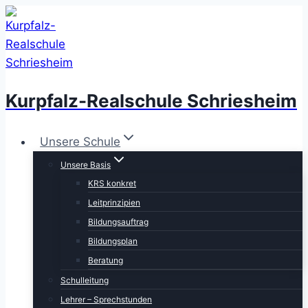
Zum
Inhalt
springen
Kurpfalz-Realschule Schriesheim
Unsere Schule
Unsere Basis
KRS konkret
Leitprinzipien
Bildungsauftrag
Bildungsplan
Beratung
Schulleitung
Lehrer – Sprechstunden