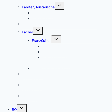
Untermenü
Fahrten/Austausche
umschalten
Englandfahrt
Frankreichfahrt
Unterstützungsangebot Hauptfächer Klasse 5
Untermenü
Fächer
umschalten
Untermenü
Französisch
umschalten
Das Fach Französisch
Frankreichfahrt
Französische Küche (Kooperation AES
und Französisch)
Alltagskultur, Ernährung und Soziales (AES)
Pausenspiele
Patenschaften für unsere neuen Fünftklässler
Singeklassen
Schulsanitätsdienst (SSD)
THEATER
Beiträge nach Rubrik
Untermenü
BO
umschalten