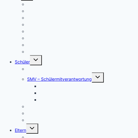
Übersicht BO
BO – Berufliche Orientierung
Unser Konzept BO
Aktuelles/ Aktionen BO
Job central / Berufsberatung
Kooperationspartner BO
Koordinatorinnen BO
BO-Formulare
Untermenü
Schüler
umschalten
Schul- und Hausordnung
Untermenü
SMV – Schülermitverantwortung
umschalten
Unser Schülersprecher/innen-Team
SMV aktuell
Aktionen
Beratungslehrer
Anmeldung Schließfächer
Job-Central Berufsberatung
Untermenü
Eltern
umschalten
Anmeldung für die Klassenstufe 5, Schuljahr