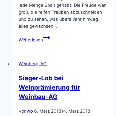
jede Menge Spaß gehabt. Die Freude war
groß, die reifen Trauben abzuschneiden
und zu sehen, was übers Jahr hinweg
alles gewachsen…
Weinlese
Weiterlesen
2025
–
Die
Weinberg-AG
Weinberg
AG
Sieger-Lob bei
war
Weinprämierung für
wieder
fleißig!
Weinbau-AG
Von
wp
6. März 2018
14. März 2018