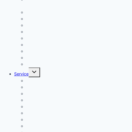
2026/2027
Über uns (Video) / Imagefilm
Flyer der Kurpfalz-Realschule Schriesheim
Gymnasium oder Realschule?
Warum Realschule?
Aufnahme in die „Singklasse“?
Wahlpflichtfächer
Elternvertretung – Elternbeirat
Kinder mit Förderbedarf
Elternbrief_meldepflichtige Krankheiten
Untermenü
Service
umschalten
Termine
Kontakt/ Öffnungszeiten
Downloads
A/B-Wochen
Läutezeiten
Ferienregelung
Schulkleidung
Impressum